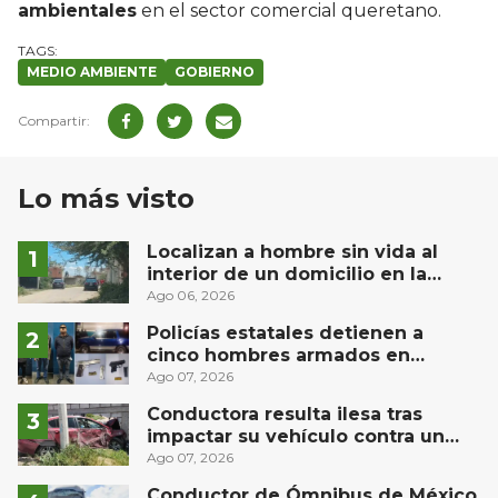
ambientales
en el sector comercial queretano.
MEDIO AMBIENTE
GOBIERNO
Lo más visto
Localizan a hombre sin vida al
interior de un domicilio en la
comunidad El Rodeo, San Juan del
Ago 06, 2026
Río
Policías estatales detienen a
cinco hombres armados en
Puebla capital
Ago 07, 2026
Conductora resulta ilesa tras
impactar su vehículo contra un
muro en Huimilpan
Ago 07, 2026
Conductor de Ómnibus de México