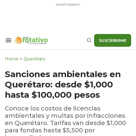
Skip
to
content
SUSCRIBIRME
Search
Buscar
&
Section
Navigation
Home
>
Querétaro
Sanciones ambientales en
Querétaro: desde $1,000
hasta $100,000 pesos
Conoce los costos de licencias
ambientales y multas por infracciones
en Querétaro. Tarifas van desde $1,000
para fondas hasta $5,500 por