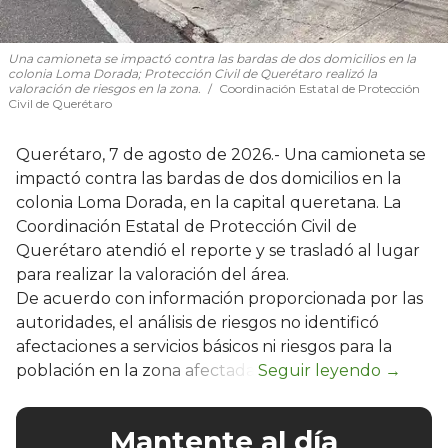
Una camioneta se impactó contra las bardas de dos domicilios en la
colonia Loma Dorada; Protección Civil de Querétaro realizó la
valoración de riesgos en la zona.
Coordinación Estatal de Protección
Civil de Querétaro
Querétaro, 7 de agosto de 2026.- Una camioneta se
impactó contra las bardas de dos domicilios en la
colonia Loma Dorada, en la capital queretana. La
Coordinación Estatal de Protección Civil de
Querétaro atendió el reporte y se trasladó al lugar
para realizar la valoración del área.
De acuerdo con información proporcionada por las
autoridades, el análisis de riesgos no identificó
afectaciones a servicios básicos ni riesgos para la
población en la zona afectada.
Mantente al día