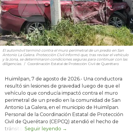
El automóvil terminó contra el muro perimetral de un predio en San
Antonio La Galera. Protección Civil informó que, tras revisar el vehículo
y la zona, se determinaron condiciones seguras para continuar con las
diligencias.
Coordinación Estatal de Protección Civil de Querétaro
Huimilpan, 7 de agosto de 2026.- Una conductora
resultó sin lesiones de gravedad luego de que el
vehículo que conducía impactó contra el muro
perimetral de un predio en la comunidad de San
Antonio La Galera, en el municipio de Huimilpan.
Personal de la Coordinación Estatal de Protección
Civil de Querétaro (CEPCQ) atendió el hecho de
tránsito.