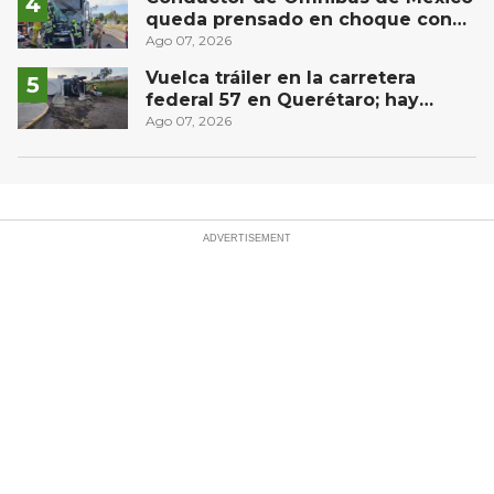
queda prensado en choque con
materialista en San Juan del Río
Ago 07, 2026
Vuelca tráiler en la carretera
federal 57 en Querétaro; hay
derrame de combustible
Ago 07, 2026
controlado, sin lesionados