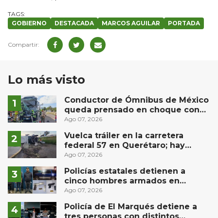
GOBIERNO
DESTACADA
MARCOS AGUILAR
PORTADA
Lo más visto
Conductor de Ómnibus de México
queda prensado en choque con
materialista en San Juan del Río
Ago 07, 2026
Vuelca tráiler en la carretera
federal 57 en Querétaro; hay
derrame de combustible
Ago 07, 2026
controlado, sin lesionados
Policías estatales detienen a
cinco hombres armados en
Puebla capital
Ago 07, 2026
Policía de El Marqués detiene a
tres personas con distintos