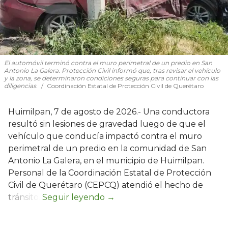
El automóvil terminó contra el muro perimetral de un predio en San
Antonio La Galera. Protección Civil informó que, tras revisar el vehículo
y la zona, se determinaron condiciones seguras para continuar con las
diligencias.
Coordinación Estatal de Protección Civil de Querétaro
Huimilpan, 7 de agosto de 2026.- Una conductora
resultó sin lesiones de gravedad luego de que el
vehículo que conducía impactó contra el muro
perimetral de un predio en la comunidad de San
Antonio La Galera, en el municipio de Huimilpan.
Personal de la Coordinación Estatal de Protección
Civil de Querétaro (CEPCQ) atendió el hecho de
tránsito.