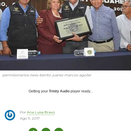
permisionarios-taxis-benito-juarez-marcos-aguilar
Getting your
Trinity Audio
player ready...
Por
Ana Luisa Bravo
Ago 11, 2017