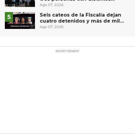
narcóticos
Ago 07, 2026
Seis cateos de la Fiscalía dejan
cuatro detenidos y más de mil
dosis aseguradas en Querétaro
Ago 07, 2026