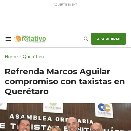
Skip
to
content
SUSCRIBIRME
Search
Buscar
&
Section
Navigation
Home
>
Querétaro
Refrenda Marcos Aguilar
compromiso con taxistas en
Querétaro