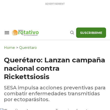
Skip
to
content
SUSCRIBIRME
Search
Buscar
&
Section
Navigation
Home
>
Querétaro
Querétaro: Lanzan campaña
nacional contra
Rickettsiosis
SESA impulsa acciones preventivas para
combatir enfermedades transmitidas
por ectoparásitos.