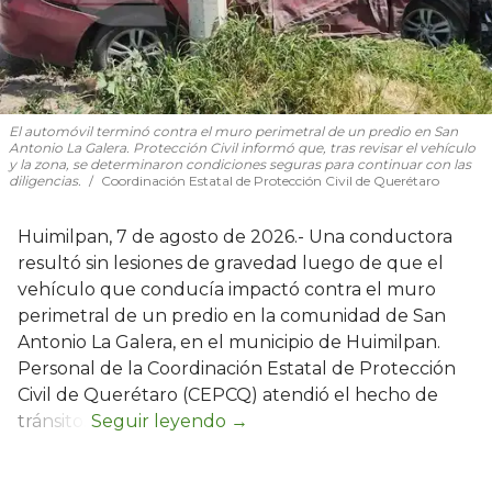
El automóvil terminó contra el muro perimetral de un predio en San
Antonio La Galera. Protección Civil informó que, tras revisar el vehículo
y la zona, se determinaron condiciones seguras para continuar con las
diligencias.
Coordinación Estatal de Protección Civil de Querétaro
Huimilpan, 7 de agosto de 2026.- Una conductora
resultó sin lesiones de gravedad luego de que el
vehículo que conducía impactó contra el muro
perimetral de un predio en la comunidad de San
Antonio La Galera, en el municipio de Huimilpan.
Personal de la Coordinación Estatal de Protección
Civil de Querétaro (CEPCQ) atendió el hecho de
tránsito.