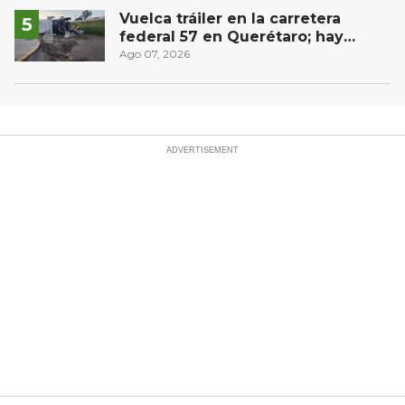
Vuelca tráiler en la carretera
federal 57 en Querétaro; hay
derrame de combustible
Ago 07, 2026
controlado, sin lesionados