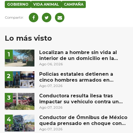
GOBIERNO
VIDA ANIMAL
CAMPAÑA
Lo más visto
Localizan a hombre sin vida al
interior de un domicilio en la
comunidad El Rodeo, San Juan del
Ago 06, 2026
Río
Policías estatales detienen a
cinco hombres armados en
Puebla capital
Ago 07, 2026
Conductora resulta ilesa tras
impactar su vehículo contra un
muro en Huimilpan
Ago 07, 2026
Conductor de Ómnibus de México
queda prensado en choque con
materialista en San Juan del Río
Ago 07, 2026