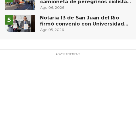
camioneta de peregrinos ciclistas
en la autopista México-Querétaro
Ago 06, 2026
Notaría 13 de San Juan del Río
firmó convenio con Universidad
Privada del Bajío para recibir
Ago 05, 2026
estudiantes en prácticas