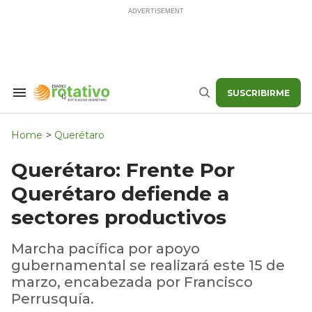
Skip
to
content
SUSCRIBIRME
Search
Buscar
&
Section
Navigation
Home
>
Querétaro
Querétaro: Frente Por
Querétaro defiende a
sectores productivos
Marcha pacífica por apoyo
gubernamental se realizará este 15 de
marzo, encabezada por Francisco
Perrusquía.