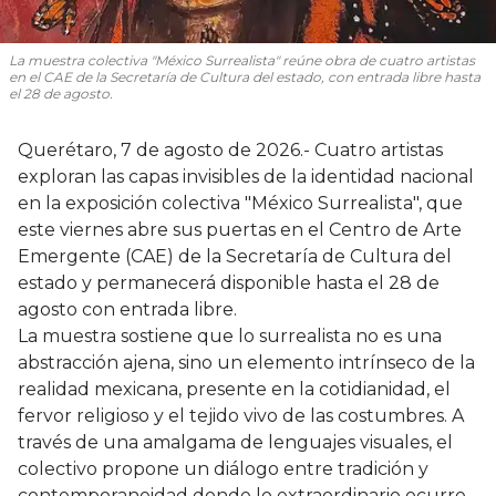
La muestra colectiva "México Surrealista" reúne obra de cuatro artistas
en el CAE de la Secretaría de Cultura del estado, con entrada libre hasta
el 28 de agosto.
Querétaro, 7 de agosto de 2026.- Cuatro artistas
exploran las capas invisibles de la identidad nacional
en la exposición colectiva "México Surrealista", que
este viernes abre sus puertas en el Centro de Arte
Emergente (CAE) de la Secretaría de Cultura del
estado y permanecerá disponible hasta el 28 de
agosto con entrada libre.
La muestra sostiene que lo surrealista no es una
abstracción ajena, sino un elemento intrínseco de la
realidad mexicana, presente en la cotidianidad, el
fervor religioso y el tejido vivo de las costumbres. A
través de una amalgama de lenguajes visuales, el
colectivo propone un diálogo entre tradición y
contemporaneidad donde lo extraordinario ocurre