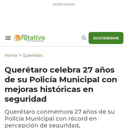
Skip
to
content
SUSCRIBIRME
Search
Buscar
&
Section
Navigation
Home
>
Querétaro
Querétaro celebra 27 años
de su Policía Municipal con
mejoras históricas en
seguridad
Querétaro conmemora 27 años de su
Policía Municipal con récord en
percepción de seguridad,