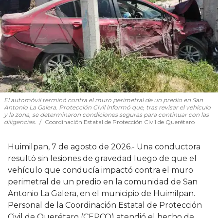
El automóvil terminó contra el muro perimetral de un predio en San
Antonio La Galera. Protección Civil informó que, tras revisar el vehículo
y la zona, se determinaron condiciones seguras para continuar con las
diligencias.
Coordinación Estatal de Protección Civil de Querétaro
Huimilpan, 7 de agosto de 2026.- Una conductora
resultó sin lesiones de gravedad luego de que el
vehículo que conducía impactó contra el muro
perimetral de un predio en la comunidad de San
Antonio La Galera, en el municipio de Huimilpan.
Personal de la Coordinación Estatal de Protección
Civil de Querétaro (CEPCQ) atendió el hecho de