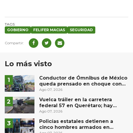
GOBIERNO
FELIFER MACIAS
SEGURIDAD
Lo más visto
Conductor de Ómnibus de México
queda prensado en choque con
materialista en San Juan del Río
Ago 07, 2026
Vuelca tráiler en la carretera
federal 57 en Querétaro; hay
derrame de combustible
Ago 07, 2026
controlado, sin lesionados
Policías estatales detienen a
cinco hombres armados en
Ago 07, 2026