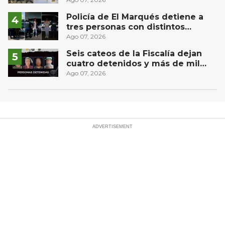
Puebla capital
Policía de El Marqués detiene a
tres personas con distintos
narcóticos
Ago 07, 2026
Seis cateos de la Fiscalía dejan
cuatro detenidos y más de mil
dosis aseguradas en Querétaro
Ago 07, 2026