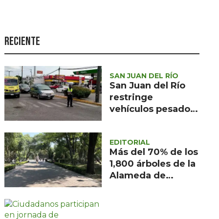
Seguridad
Ciencia y
tecnología
Reciente
Política
Turismo
SAN JUAN DEL RÍO
San Juan del Río
Asuntos Sociales
restringe
vehículos pesados
Estilo de vida
por obras en la
Opinión
Carretera 57
EDITORIAL
Más del 70% de los
1,800 árboles de la
Alameda de
Querétaro están
afectados por
muérdago