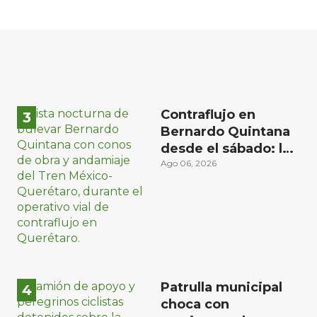
Contraflujo en
Bernardo Quintana
desde el sábado: la
etapa más compleja
Ago 06, 2026
del operativo vial
Patrulla municipal
choca con