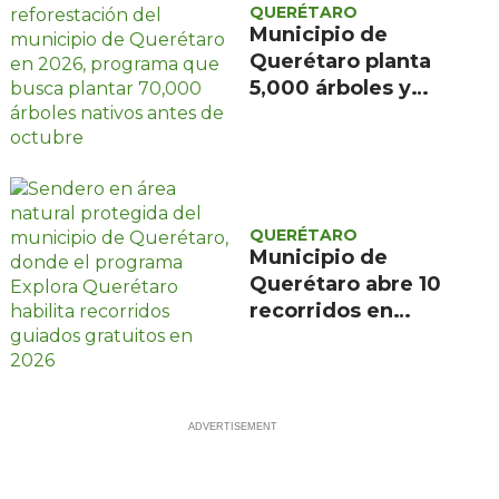
QUERÉTARO
Municipio de
Querétaro planta
5,000 árboles y
apunta a 70,000 al
cierre de 2026 con
alianza de CFE y
Reforestamos
México
QUERÉTARO
Municipio de
Querétaro abre 10
recorridos en
áreas naturales
protegidas ante
demanda de 2,000
inscritos