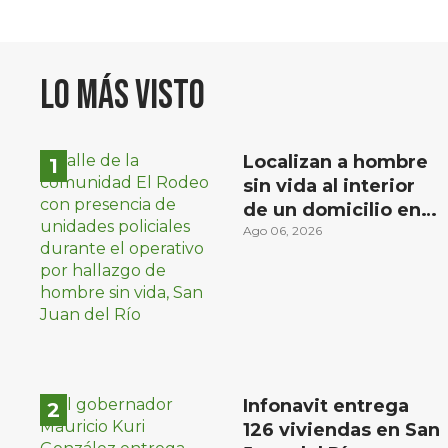
Lo más visto
Localizan a hombre
sin vida al interior
de un domicilio en
la comunidad El
Ago 06, 2026
Rodeo, San Juan del
Río
Infonavit entrega
126 viviendas en San