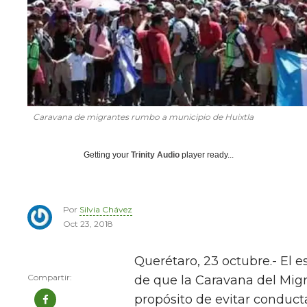
Caravana de migrantes rumbo a municipio de Huixtla
Getting your
Trinity Audio
player ready...
Por
Silvia Chávez
Oct 23, 2018
Querétaro, 23 octubre.- El e
de que la Caravana del Migran
propósito de evitar conducta