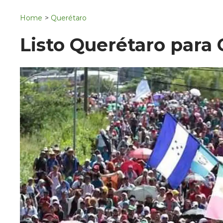
Navigation
San Juan del Río
Home
>
Querétaro
Municipios
Listo Querétaro para