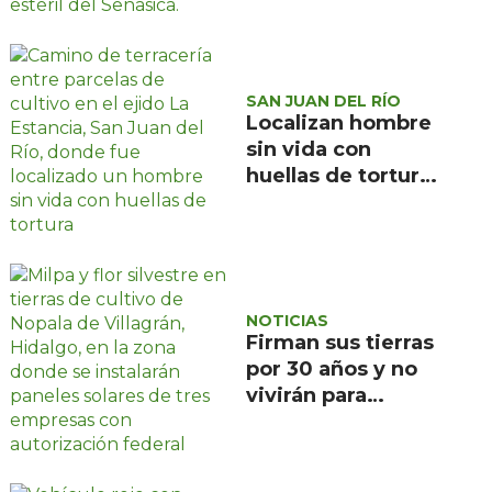
mates
SAN JUAN DEL RÍO
Localizan hombre
sin vida con
huellas de tortura
en ejido La
Estancia, San Juan
del Río
NOTICIAS
Firman sus tierras
por 30 años y no
vivirán para
recuperarlas: el
negocio solar que
devora a Nopala de