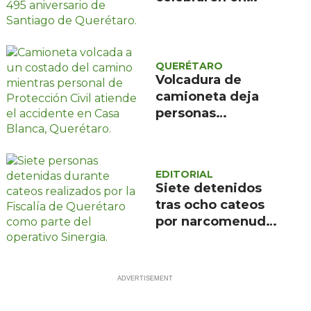
Querétaro el 495
aniversario de su
fundación con
música y talleres
QUERÉTARO
Volcadura de
comunitarios
camioneta deja
personas
lesionadas en Casa
Blanca, Querétaro
EDITORIAL
Siete detenidos
tras ocho cateos
por narcomenudeo
en Querétaro y
Corregidora