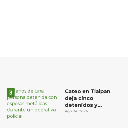
Cateo en Tlalpan
deja cinco
detenidos y
decomiso de droga
Ago 04, 2026
y un arma