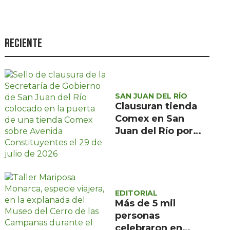
Seguridad
Ciencia y
tecnología
Reciente
Política
Turismo
SAN JUAN DEL RÍO
Asuntos Sociales
Clausuran tienda
Estilo de vida
Comex en San
Juan del Río por
Opinión
presunta
irregularidad en
Protección Civil
EDITORIAL
Más de 5 mil
personas
celebraron en