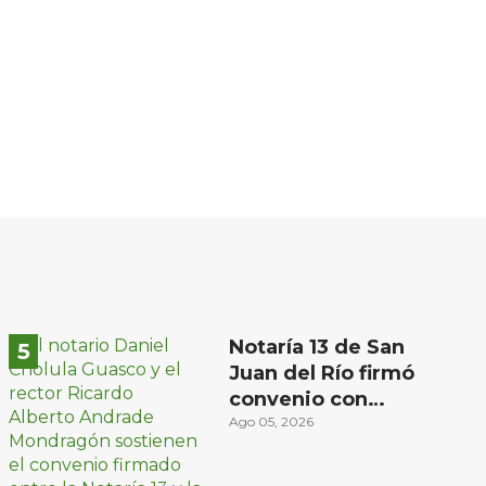
Notaría 13 de San
Juan del Río firmó
convenio con
Universidad del
Ago 05, 2026
Bajío para recibir
estudiantes en