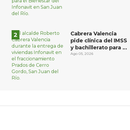
Cabrera Valencia
pide clínica del IMSS
y bachillerato para la
zona oriente de San
Ago 05, 2026
Juan del Río