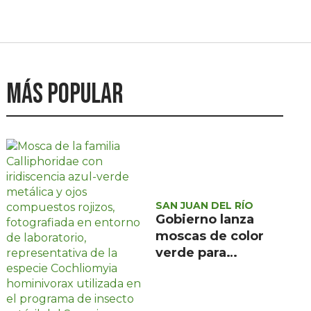
Más popular
SAN JUAN DEL RÍO
Gobierno lanza
moscas de color
verde para
combatir el
gusano
barrenador: no las