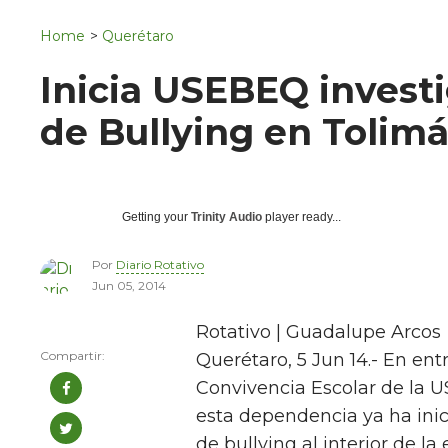
Navigation
San Juan del Río
Home
>
Querétaro
Municipios
Inicia USEBEQ invest
de Bullying en Tolim
Getting your
Trinity Audio
player ready...
Por
Diario Rotativo
Jun 05, 2014
Rotativo | Guadalupe Arcos
Querétaro, 5 Jun 14.- En en
Convivencia Escolar de la U
esta dependencia ya ha inic
de bullying al interior de la