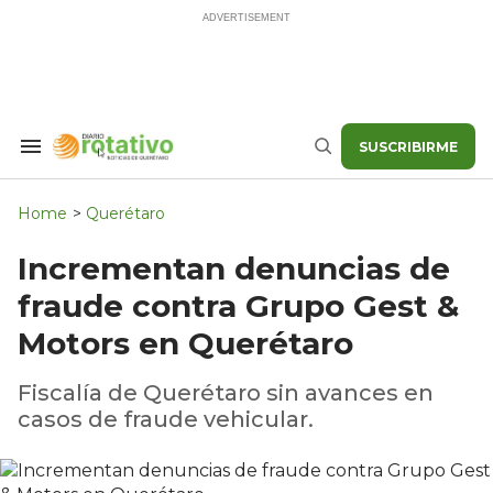
Skip
to
content
SUSCRIBIRME
Search
Buscar
&
Section
Navigation
Home
>
Querétaro
Incrementan denuncias de
fraude contra Grupo Gest &
Motors en Querétaro
Fiscalía de Querétaro sin avances en
casos de fraude vehicular.