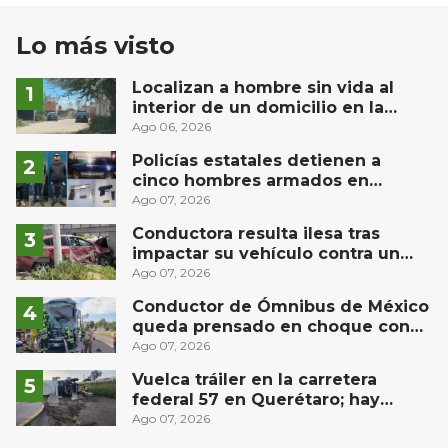
Lo más visto
Localizan a hombre sin vida al
interior de un domicilio en la
comunidad El Rodeo, San Juan del
Ago 06, 2026
Río
Policías estatales detienen a
cinco hombres armados en
Puebla capital
Ago 07, 2026
Conductora resulta ilesa tras
impactar su vehículo contra un
muro en Huimilpan
Ago 07, 2026
Conductor de Ómnibus de México
queda prensado en choque con
materialista en San Juan del Río
Ago 07, 2026
Vuelca tráiler en la carretera
federal 57 en Querétaro; hay
derrame de combustible
Ago 07, 2026
controlado, sin lesionados