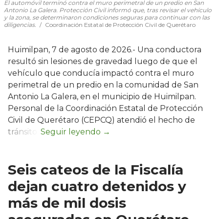
El automóvil terminó contra el muro perimetral de un predio en San
Antonio La Galera. Protección Civil informó que, tras revisar el vehículo
y la zona, se determinaron condiciones seguras para continuar con las
diligencias.
Coordinación Estatal de Protección Civil de Querétaro
Huimilpan, 7 de agosto de 2026.- Una conductora
resultó sin lesiones de gravedad luego de que el
vehículo que conducía impactó contra el muro
perimetral de un predio en la comunidad de San
Antonio La Galera, en el municipio de Huimilpan.
Personal de la Coordinación Estatal de Protección
Civil de Querétaro (CEPCQ) atendió el hecho de
tránsito.
Seis cateos de la Fiscalía
dejan cuatro detenidos y
más de mil dosis