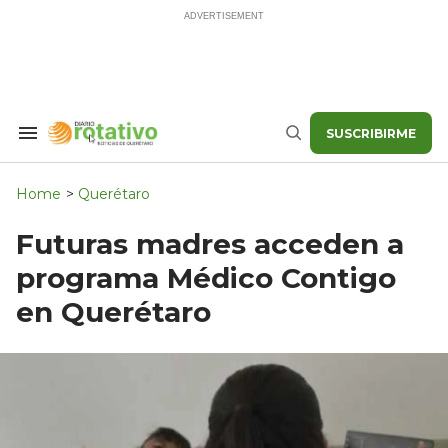
Skip
to
content
SUSCRIBIRME
Search
Buscar
&
Section
Navigation
Home
>
Querétaro
Futuras madres acceden a
programa Médico Contigo
en Querétaro