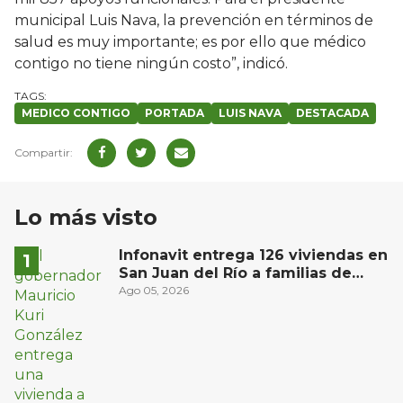
municipal Luis Nava, la prevención en términos de
salud es muy importante; es por ello que médico
contigo no tiene ningún costo”, indicó.
MEDICO CONTIGO
PORTADA
LUIS NAVA
DESTACADA
Lo más visto
Infonavit entrega 126 viviendas en
San Juan del Río a familias de
bajos ingresos
Ago 05, 2026