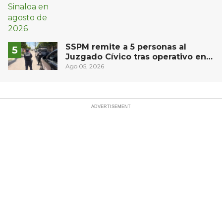
SSPM remite a 5 personas al
Juzgado Cívico tras operativo en
San Juan del Río
Ago 05, 2026