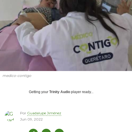
medico-contigo
Getting your
Trinity Audio
player ready...
Por
Guadalupe Jiménez
Jun 09, 2022