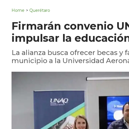
Navigation
San Juan del Río
Home
>
Querétaro
Municipios
Firmarán convenio U
impulsar la educación
La alianza busca ofrecer becas y f
municipio a la Universidad Aeron