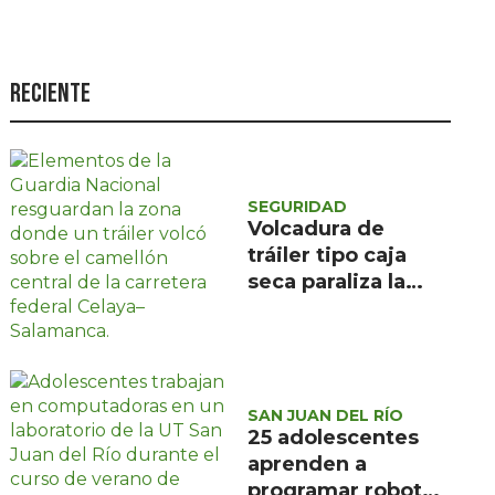
Seguridad
Ciencia y
tecnología
Reciente
Política
Turismo
SEGURIDAD
Asuntos Sociales
Volcadura de
Estilo de vida
tráiler tipo caja
seca paraliza la
Opinión
carretera federal
Celaya-Salamanca
en el kilómetro 60
SAN JUAN DEL RÍO
25 adolescentes
aprenden a
programar robots