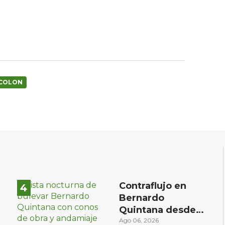
COLON
Contraflujo en
Bernardo
Quintana desde
el sábado: la
Ago 06, 2026