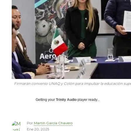
Firmarán convenio UNAQ y Colón para impulsar la educación supe
Getting your
Trinity Audio
player ready...
Por
Martín García Chavero
Ene 20, 2025