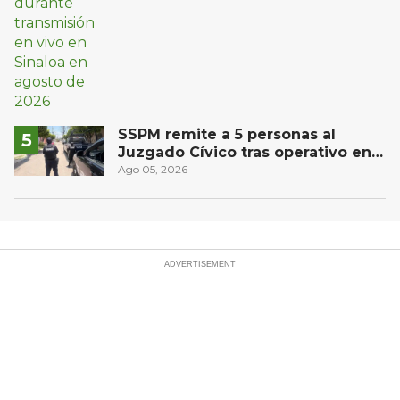
SSPM remite a 5 personas al
Juzgado Cívico tras operativo en
San Juan del Río
Ago 05, 2026