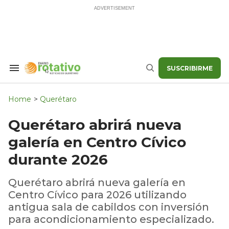
Skip
to
content
SUSCRIBIRME
Search
Buscar
&
Section
Navigation
Home
>
Querétaro
Querétaro abrirá nueva
galería en Centro Cívico
durante 2026
Querétaro abrirá nueva galería en
Centro Cívico para 2026 utilizando
antigua sala de cabildos con inversión
para acondicionamiento especializado.