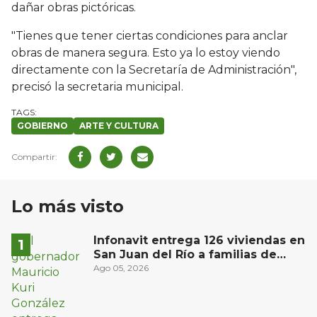
dañar obras pictóricas.
"Tienes que tener ciertas condiciones para anclar
obras de manera segura. Esto ya lo estoy viendo
directamente con la Secretaría de Administración",
precisó la secretaria municipal.
GOBIERNO
ARTE Y CULTURA
Lo más visto
Infonavit entrega 126 viviendas en
San Juan del Río a familias de
bajos ingresos
Ago 05, 2026