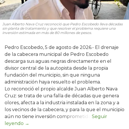
Juan Alberto Nava Cruz reconoció que Pedro Escobedo lleva décadas
sin planta de tratamiento y que resolver el problema requiere una
inversión estimada en más de 80 millones de pesos.
Pedro Escobedo, 5 de agosto de 2026.- El drenaje
de la cabecera municipal de Pedro Escobedo
descarga sus aguas negras directamente en el
divisor central de la autopista desde la propia
fundación del municipio, sin que ninguna
administración haya resuelto el problema.
Lo reconoció el propio alcalde Juan Alberto Nava
Cruz: se trata de una falla de décadas que genera
olores, afecta a la industria instalada en la zona y a
los vecinos de la cabecera, y para la que el municipio
aún no tiene inversión comprometida.