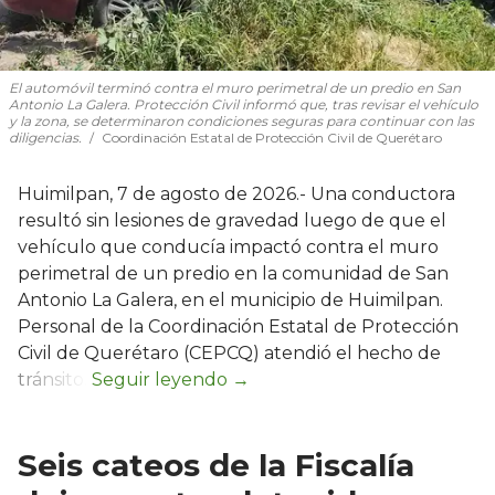
El automóvil terminó contra el muro perimetral de un predio en San
Antonio La Galera. Protección Civil informó que, tras revisar el vehículo
y la zona, se determinaron condiciones seguras para continuar con las
diligencias.
Coordinación Estatal de Protección Civil de Querétaro
Huimilpan, 7 de agosto de 2026.- Una conductora
resultó sin lesiones de gravedad luego de que el
vehículo que conducía impactó contra el muro
perimetral de un predio en la comunidad de San
Antonio La Galera, en el municipio de Huimilpan.
Personal de la Coordinación Estatal de Protección
Civil de Querétaro (CEPCQ) atendió el hecho de
tránsito.
Seis cateos de la Fiscalía