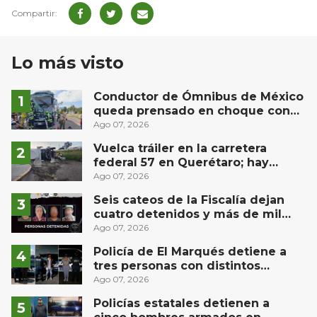
Lo más visto
Conductor de Ómnibus de México
queda prensado en choque con
materialista en San Juan del Río
Ago 07, 2026
Vuelca tráiler en la carretera
federal 57 en Querétaro; hay
derrame de combustible
Ago 07, 2026
controlado, sin lesionados
Seis cateos de la Fiscalía dejan
cuatro detenidos y más de mil
dosis aseguradas en Querétaro
Ago 07, 2026
Policía de El Marqués detiene a
tres personas con distintos
narcóticos
Ago 07, 2026
Policías estatales detienen a