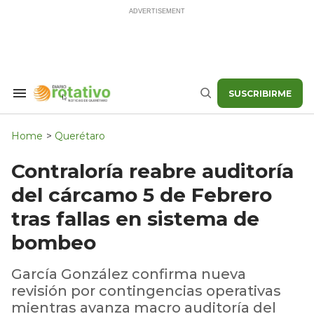
Skip
to
content
SUSCRIBIRME
Search
Buscar
&
Section
Navigation
Home
>
Querétaro
Contraloría reabre auditoría
del cárcamo 5 de Febrero
tras fallas en sistema de
bombeo
García González confirma nueva
revisión por contingencias operativas
mientras avanza macro auditoría del