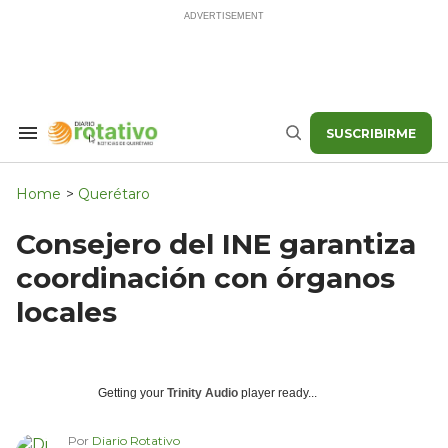
Skip
to
content
SUSCRIBIRME
Search
Buscar
&
Section
Navigation
Home
>
Querétaro
Consejero del INE garantiza
coordinación con órganos
locales
Getting your
Trinity Audio
player ready...
Por
Diario Rotativo