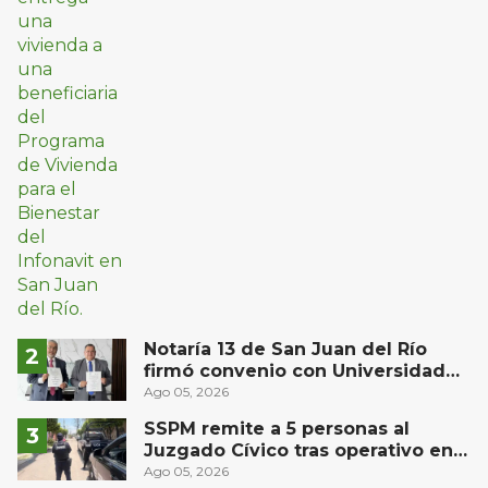
Notaría 13 de San Juan del Río
firmó convenio con Universidad
Privada del Bajío para recibir
Ago 05, 2026
estudiantes en prácticas
SSPM remite a 5 personas al
Juzgado Cívico tras operativo en
San Juan del Río
Ago 05, 2026