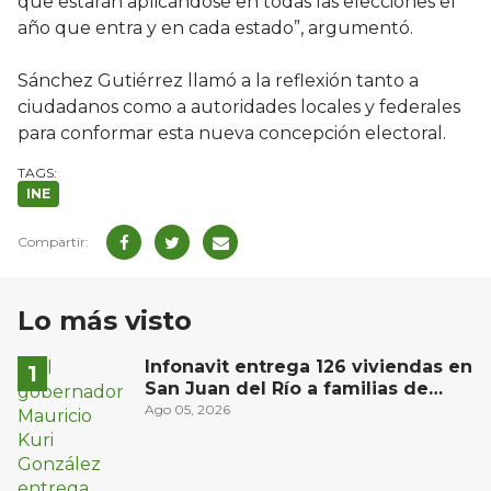
que estarán aplicándose en todas las elecciones el
año que entra y en cada estado”, argumentó.
Sánchez Gutiérrez llamó a la reflexión tanto a
ciudadanos como a autoridades locales y federales
para conformar esta nueva concepción electoral.
INE
Lo más visto
Infonavit entrega 126 viviendas en
San Juan del Río a familias de
bajos ingresos
Ago 05, 2026