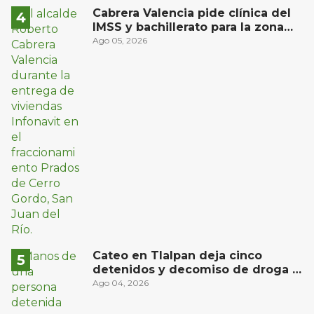
Cabrera Valencia pide clínica del
IMSS y bachillerato para la zona
oriente de San Juan del Río
Ago 05, 2026
Cateo en Tlalpan deja cinco
detenidos y decomiso de droga y
un arma
Ago 04, 2026