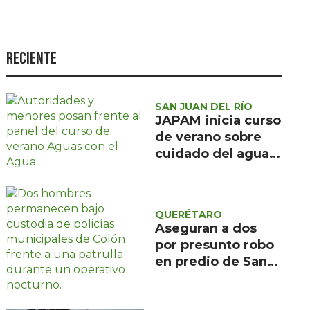
Seguridad
Ciencia y
tecnología
Reciente
Política
Turismo
SAN JUAN DEL RÍO
JAPAM inicia curso
Asuntos Sociales
de verano sobre
cuidado del agua
Estilo de vida
para 100 niñas y
Opinión
niños
QUERÉTARO
Aseguran a dos
por presunto robo
en predio de San
Ildefonso, Colón