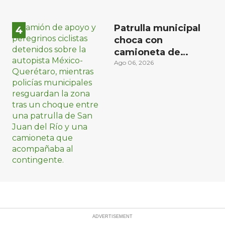
Patrulla municipal
choca con
camioneta de
peregrinos ciclistas
Ago 06, 2026
en la autopista
México-Querétaro