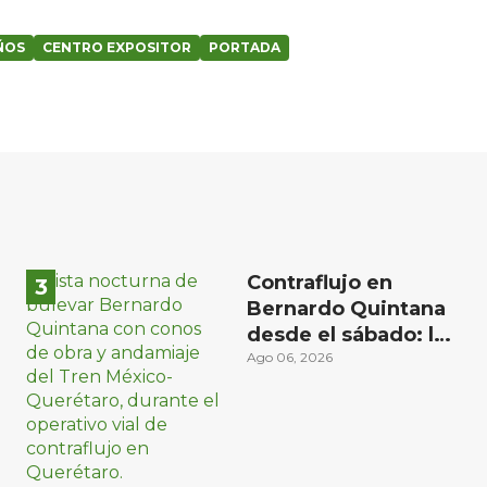
ÑOS
CENTRO EXPOSITOR
PORTADA
Contraflujo en
Bernardo Quintana
desde el sábado: la
etapa más compleja
Ago 06, 2026
del operativo vial