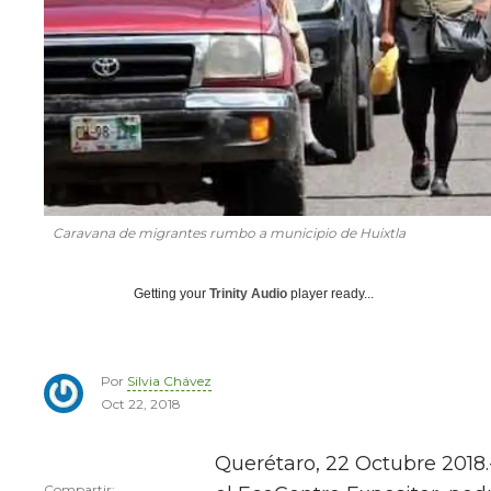
Caravana de migrantes rumbo a municipio de Huixtla
Getting your
Trinity Audio
player ready...
Por
Silvia Chávez
Oct 22, 2018
Querétaro, 22 Octubre 2018.