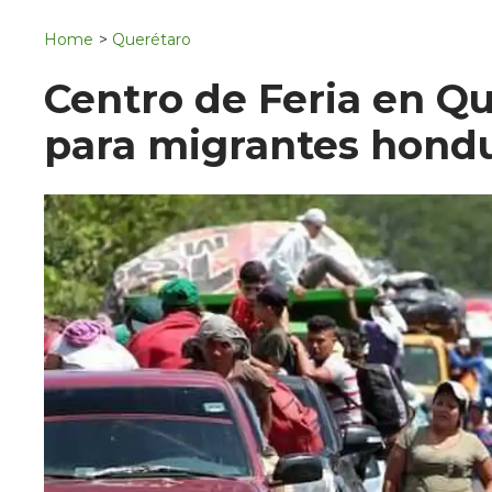
Navigation
San Juan del Río
Home
>
Querétaro
Municipios
Centro de Feria en Qu
para migrantes hond