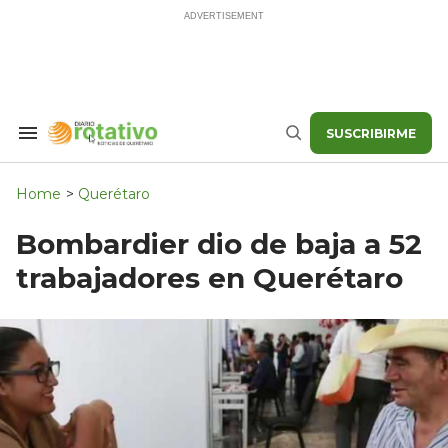
Skip
to
content
SUSCRIBIRME
Search
Buscar
&
Section
Navigation
Home
>
Querétaro
Bombardier dio de baja a 52
trabajadores en Querétaro