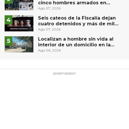
cinco hombres armados en
Puebla capital
Ago 07, 2026
Seis cateos de la Fiscalía dejan
cuatro detenidos y más de mil
dosis aseguradas en Querétaro
Ago 07, 2026
Localizan a hombre sin vida al
interior de un domicilio en la
comunidad El Rodeo, San Juan del
Ago 06, 2026
Río