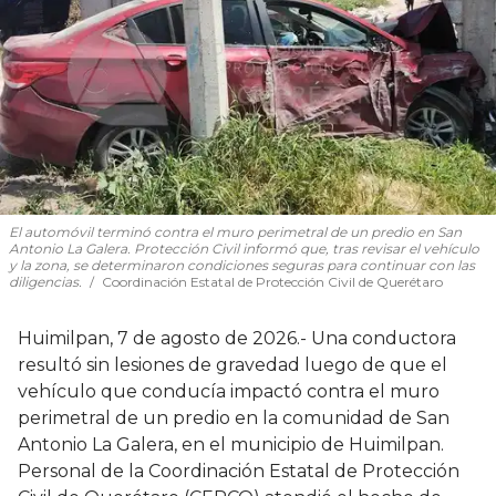
El automóvil terminó contra el muro perimetral de un predio en San
Antonio La Galera. Protección Civil informó que, tras revisar el vehículo
y la zona, se determinaron condiciones seguras para continuar con las
diligencias.
Coordinación Estatal de Protección Civil de Querétaro
Huimilpan, 7 de agosto de 2026.- Una conductora
resultó sin lesiones de gravedad luego de que el
vehículo que conducía impactó contra el muro
perimetral de un predio en la comunidad de San
Antonio La Galera, en el municipio de Huimilpan.
Personal de la Coordinación Estatal de Protección