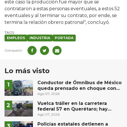
este caso la producción fue mayor que se
contrataron a estas personas eventuales, a estos 52
eventuales y al terminar su contrato, por ende, se
termina la relación obrero patronal", concluyó.
EMPLEOS
INDUSTRIA
PORTADA
Lo más visto
Conductor de Ómnibus de México
queda prensado en choque con
materialista en San Juan del Río
Ago 07, 2026
Vuelca tráiler en la carretera
federal 57 en Querétaro; hay
derrame de combustible
Ago 07, 2026
controlado, sin lesionados
Policías estatales detienen a