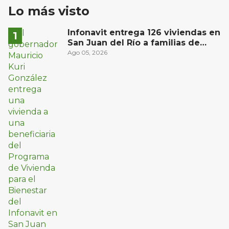
Lo más visto
Infonavit entrega 126 viviendas en
San Juan del Río a familias de
bajos ingresos
Ago 05, 2026