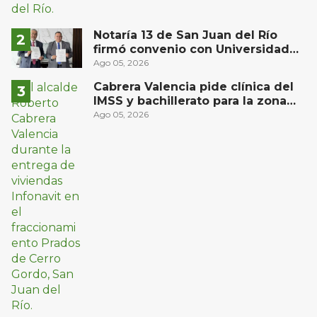
Notaría 13 de San Juan del Río
firmó convenio con Universidad
Privada del Bajío para recibir
Ago 05, 2026
estudiantes en prácticas
Cabrera Valencia pide clínica del
IMSS y bachillerato para la zona
oriente de San Juan del Río
Ago 05, 2026