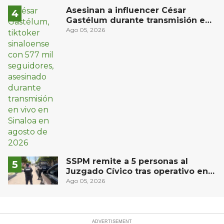
Asesinan a influencer César
Gastélum durante transmisión en
vivo en Sinaloa
Ago 05, 2026
SSPM remite a 5 personas al
Juzgado Cívico tras operativo en
San Juan del Río
Ago 05, 2026