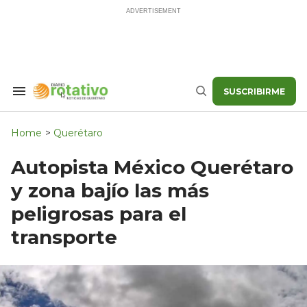
Skip
to
content
SUSCRIBIRME
Search
Buscar
&
Section
Navigation
Home
>
Querétaro
Autopista México Querétaro
y zona bajío las más
peligrosas para el
transporte