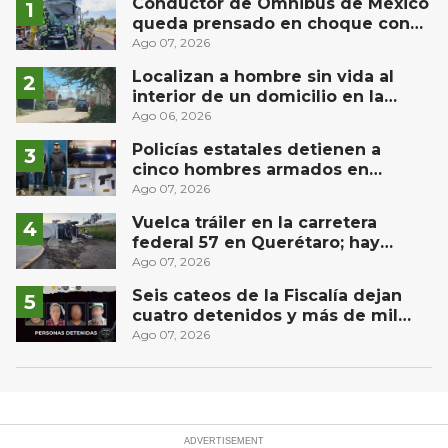
Conductor de Ómnibus de México
queda prensado en choque con
materialista en San Juan del Río
Ago 07, 2026
Localizan a hombre sin vida al
interior de un domicilio en la
comunidad El Rodeo, San Juan del
Ago 06, 2026
Río
Policías estatales detienen a
cinco hombres armados en
Puebla capital
Ago 07, 2026
Vuelca tráiler en la carretera
federal 57 en Querétaro; hay
derrame de combustible
Ago 07, 2026
controlado, sin lesionados
Seis cateos de la Fiscalía dejan
cuatro detenidos y más de mil
dosis aseguradas en Querétaro
Ago 07, 2026