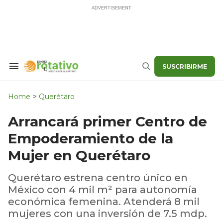
Skip
to
content
SUSCRIBIRME
Search
Buscar
&
Section
Navigation
Home
>
Querétaro
Arrancará primer Centro de
Empoderamiento de la
Mujer en Querétaro
Querétaro estrena centro único en
México con 4 mil m² para autonomía
económica femenina. Atenderá 8 mil
mujeres con una inversión de 7.5 mdp.