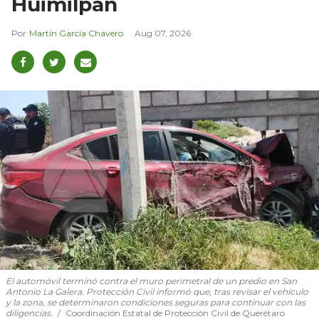
Huimilpan
Martín García Chavero
Aug 07, 2026
El automóvil terminó contra el muro perimetral de un predio en San
Antonio La Galera. Protección Civil informó que, tras revisar el vehículo
y la zona, se determinaron condiciones seguras para continuar con las
diligencias.
Coordinación Estatal de Protección Civil de Querétaro