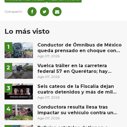
Lo más visto
Conductor de Ómnibus de México
queda prensado en choque con
materialista en San Juan del Río
Ago 07, 2026
Vuelca tráiler en la carretera
federal 57 en Querétaro; hay
derrame de combustible
Ago 07, 2026
controlado, sin lesionados
Seis cateos de la Fiscalía dejan
cuatro detenidos y más de mil
dosis aseguradas en Querétaro
Ago 07, 2026
Conductora resulta ilesa tras
impactar su vehículo contra un
muro en Huimilpan
Ago 07, 2026