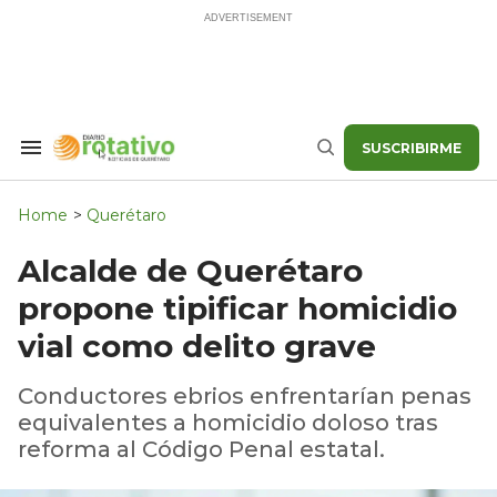
Skip
to
content
SUSCRIBIRME
Search
Buscar
&
Section
Navigation
Home
>
Querétaro
Alcalde de Querétaro
propone tipificar homicidio
vial como delito grave
Conductores ebrios enfrentarían penas
equivalentes a homicidio doloso tras
reforma al Código Penal estatal.