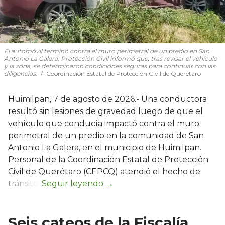
El automóvil terminó contra el muro perimetral de un predio en San
Antonio La Galera. Protección Civil informó que, tras revisar el vehículo
y la zona, se determinaron condiciones seguras para continuar con las
diligencias.
Coordinación Estatal de Protección Civil de Querétaro
Huimilpan, 7 de agosto de 2026.- Una conductora
resultó sin lesiones de gravedad luego de que el
vehículo que conducía impactó contra el muro
perimetral de un predio en la comunidad de San
Antonio La Galera, en el municipio de Huimilpan.
Personal de la Coordinación Estatal de Protección
Civil de Querétaro (CEPCQ) atendió el hecho de
tránsito.
Seis cateos de la Fiscalía