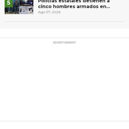
Policías estatales detienen a
cinco hombres armados en
Puebla capital
Ago 07, 2026