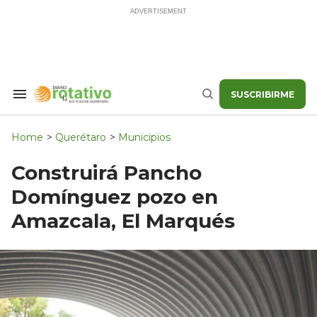
Skip
to
content
SUSCRIBIRME
Search
Buscar
&
Section
Navigation
Home
>
Querétaro
>
Municipios
Construirá Pancho
Domínguez pozo en
Amazcala, El Marqués