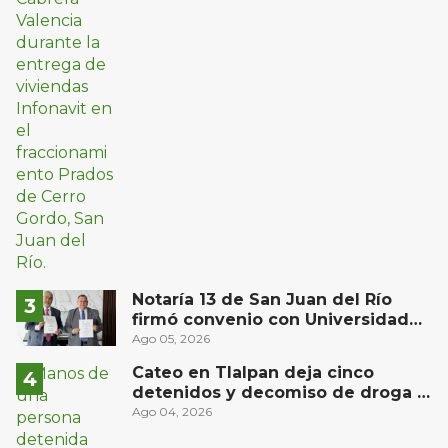
Notaría 13 de San Juan del Río
firmó convenio con Universidad
del Bajío para recibir estudiantes
Ago 05, 2026
en prácticas
Cateo en Tlalpan deja cinco
detenidos y decomiso de droga y
un arma
Ago 04, 2026