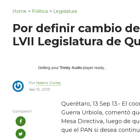
Navigation
San Juan del Río
Home
>
Política
>
Legislatura
Municipios
Por definir cambio de
LVII Legislatura de Q
Getting your
Trinity Audio
player ready...
Por
Noemi Cortés
Sep 13, 2013
Querétaro, 13 Sep 13.- El co
Guerra Urbiola, comentó que
Mesa Directiva, luego de q
que el PAN si desea continu