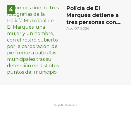
Policía de El
Marqués detiene a
tres personas con
distintos narcóticos
Ago 07, 2026