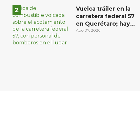
Vuelca tráiler en la
carretera federal 57
en Querétaro; hay
derrame de
Ago 07, 2026
combustible
controlado, sin
lesionados