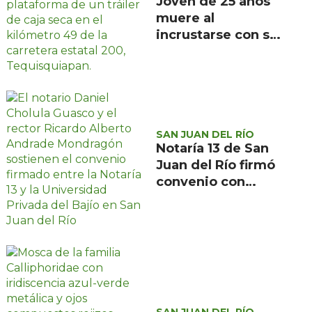
Joven de 25 años
muere al
incrustarse con su
camioneta bajo un
tráiler en la
carretera estatal
200, en
Tequisquiapan
SAN JUAN DEL RÍO
Notaría 13 de San
Juan del Río firmó
convenio con
Universidad
Privada del Bajío
para recibir
estudiantes en
prácticas