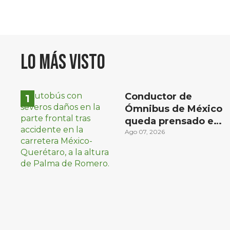
Lo más visto
Conductor de
Ómnibus de México
queda prensado en
choque con
Ago 07, 2026
materialista en San
Juan del Río