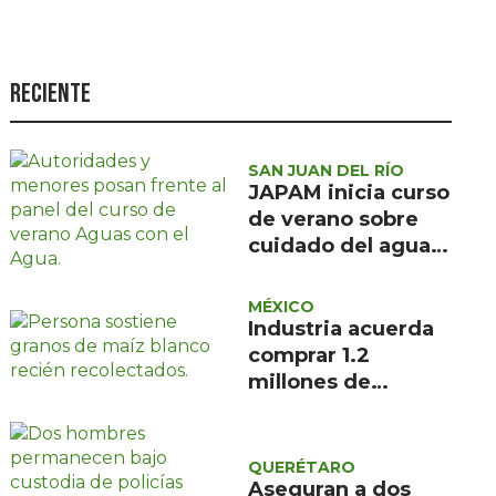
Seguridad
Ciencia y
tecnología
Reciente
Política
Turismo
SAN JUAN DEL RÍO
JAPAM inicia curso
Asuntos Sociales
de verano sobre
cuidado del agua
Estilo de vida
para 100 niñas y
Opinión
niños
MÉXICO
Industria acuerda
comprar 1.2
millones de
toneladas de maíz
blanco
QUERÉTARO
Aseguran a dos