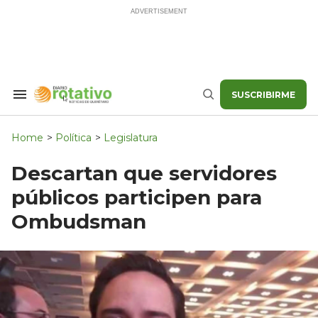
Skip
to
content
SUSCRIBIRME
Search
Buscar
&
Section
Navigation
Home
>
Política
>
Legislatura
Descartan que servidores
públicos participen para
Ombudsman