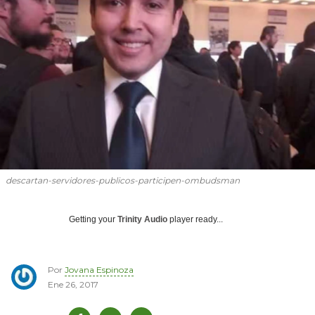
descartan-servidores-publicos-participen-ombudsman
Getting your
Trinity Audio
player ready...
Por
Jovana Espinoza
Ene 26, 2017