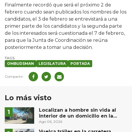
Finalmente recordó que será el próximo 2 de
febrero cuando sean publicados los nombres de los
candidatos, el 3 de febrero se entrevistará a una
primer parte de los candidatos y la segunda parte
de los interesados será cuestionada el 7 de febrero,
para que la Junta de Coordinación se reúna
posteriormente a tomar una decisión.
OMBUDSMAN
LEGISLATURA
PORTADA
Lo más visto
Localizan a hombre sin vida al
interior de un domicilio en la
comunidad El Rodeo, San Juan del
Ago 06, 2026
Río
Vuelca tráiler en la carretera