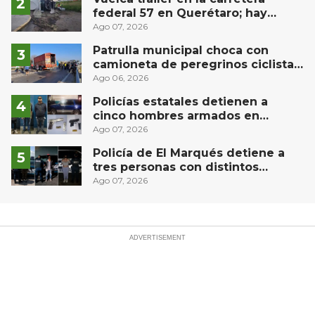
federal 57 en Querétaro; hay
derrame de combustible
Ago 07, 2026
controlado, sin lesionados
Patrulla municipal choca con
camioneta de peregrinos ciclistas
en la autopista México-Querétaro
Ago 06, 2026
Policías estatales detienen a
cinco hombres armados en
Puebla capital
Ago 07, 2026
Policía de El Marqués detiene a
tres personas con distintos
narcóticos
Ago 07, 2026