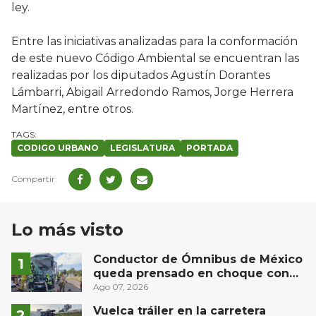
ley.
Entre las iniciativas analizadas para la conformación
de este nuevo Código Ambiental se encuentran las
realizadas por los diputados Agustín Dorantes
Lámbarri, Abigail Arredondo Ramos, Jorge Herrera
Martínez, entre otros.
CODIGO URBANO
LEGISLATURA
PORTADA
Lo más visto
Conductor de Ómnibus de México
queda prensado en choque con
materialista en San Juan del Río
Ago 07, 2026
Vuelca tráiler en la carretera