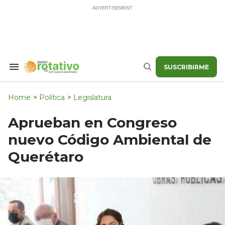
Skip
to
content
SUSCRIBIRME
Search
Buscar
&
Section
Navigation
Home
>
Política
>
Legislatura
Aprueban en Congreso
nuevo Código Ambiental de
Querétaro