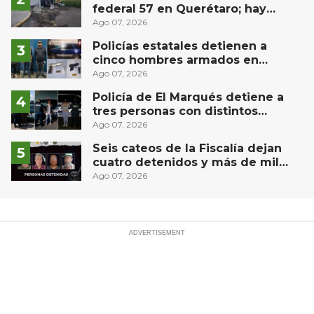
federal 57 en Querétaro; hay
derrame de combustible
Ago 07, 2026
controlado, sin lesionados
Policías estatales detienen a
cinco hombres armados en
Puebla capital
Ago 07, 2026
Policía de El Marqués detiene a
tres personas con distintos
narcóticos
Ago 07, 2026
Seis cateos de la Fiscalía dejan
cuatro detenidos y más de mil
dosis aseguradas en Querétaro
Ago 07, 2026