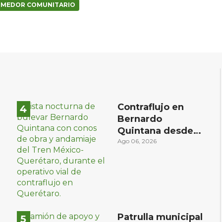
MEDOR COMUNITARIO
Contraflujo en
Bernardo
Quintana desde
el sábado: la
Ago 06, 2026
etapa más
compleja del
operativo vial
Patrulla municipal