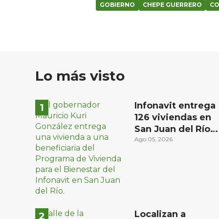
GOBIERNO
CHEPE GUERRERO
CO
Lo más visto
Infonavit entrega
126 viviendas en
San Juan del Río a
familias de bajos
Ago 05, 2026
ingresos
Localizan a