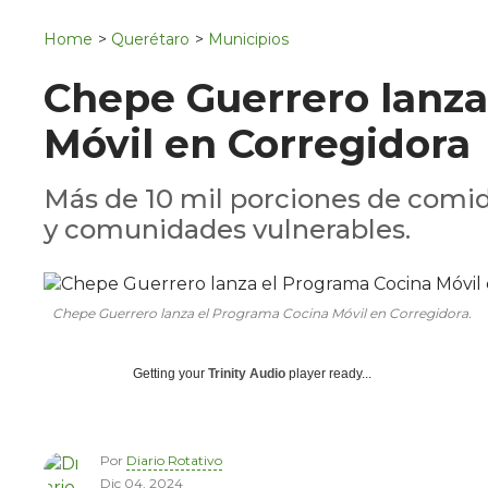
Navigation
San Juan del Río
Home
>
Querétaro
>
Municipios
Municipios
Chepe Guerrero lanza
Móvil en Corregidora
Más de 10 mil porciones de comida
y comunidades vulnerables.
Chepe Guerrero lanza el Programa Cocina Móvil en Corregidora.
Getting your
Trinity Audio
player ready...
Por
Diario Rotativo
Dic 04, 2024