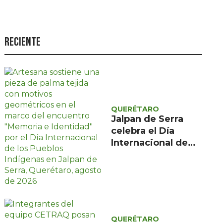
Seguridad
Ciencia y
tecnología
Reciente
Política
Turismo
Asuntos Sociales
QUERÉTARO
Estilo de vida
Jalpan de Serra
celebra el Día
Opinión
Internacional de
los Pueblos
Indígenas con
encuentro gratuito
de tres días
QUERÉTARO