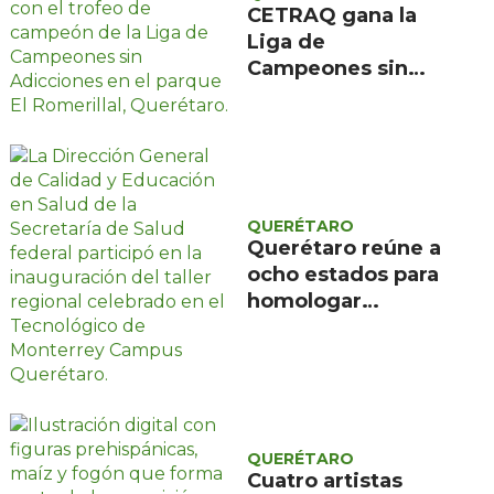
CETRAQ gana la
Liga de
Campeones sin
Adicciones
organizada por
Reencuentro en el
Romerillal
QUERÉTARO
Querétaro reúne a
ocho estados para
homologar
evaluación de
programas
educativos de
salud
QUERÉTARO
Cuatro artistas