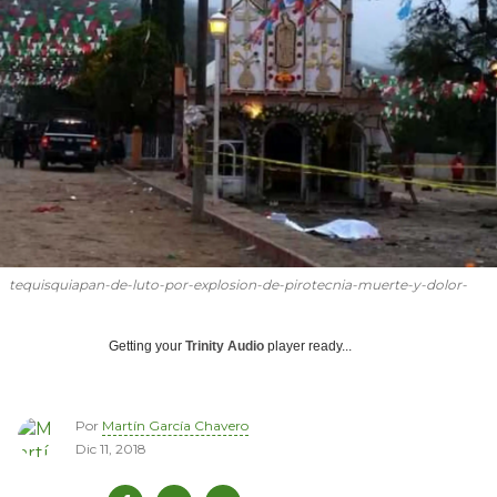
tequisquiapan-de-luto-por-explosion-de-pirotecnia-muerte-y-dolor-
Getting your
Trinity Audio
player ready...
Por
Martín García Chavero
Dic 11, 2018