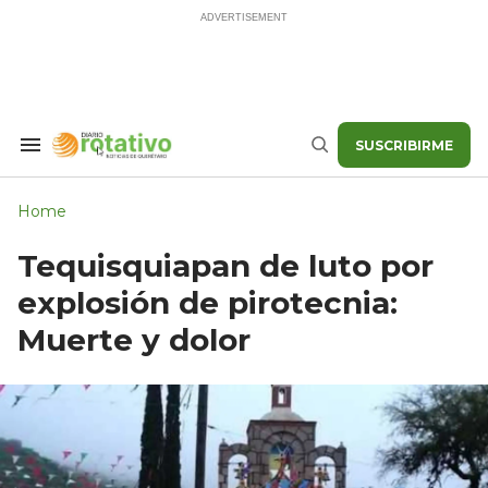
Skip
to
content
SUSCRIBIRME
Search
Buscar
&
Section
Navigation
Home
Tequisquiapan de luto por
explosión de pirotecnia:
Muerte y dolor