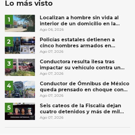
Lo más visto
Localizan a hombre sin vida al
interior de un domicilio en la
comunidad El Rodeo, San Juan del
Ago 06, 2026
Río
Policías estatales detienen a
cinco hombres armados en
Puebla capital
Ago 07, 2026
Conductora resulta ilesa tras
impactar su vehículo contra un
muro en Huimilpan
Ago 07, 2026
Conductor de Ómnibus de México
queda prensado en choque con
materialista en San Juan del Río
Ago 07, 2026
Seis cateos de la Fiscalía dejan
cuatro detenidos y más de mil
dosis aseguradas en Querétaro
Ago 07, 2026