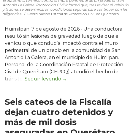
El automóvil terminó contra el muro perimetral de un predio en San
Antonio La Galera. Protección Civil informó que, tras revisar el vehículo
y la zona, se determinaron condiciones seguras para continuar con las
diligencias.
Coordinación Estatal de Protección Civil de Querétaro
Huimilpan, 7 de agosto de 2026.- Una conductora
resultó sin lesiones de gravedad luego de que el
vehículo que conducía impactó contra el muro
perimetral de un predio en la comunidad de San
Antonio La Galera, en el municipio de Huimilpan.
Personal de la Coordinación Estatal de Protección
Civil de Querétaro (CEPCQ) atendió el hecho de
tránsito.
Seis cateos de la Fiscalía
dejan cuatro detenidos y
más de mil dosis
aseguradas en Querétaro