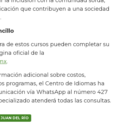
 la inclusión con la comunidad sorda,
cación que contribuyen a una sociedad
.
cillo
era de estos cursos pueden completar su
gina oficial de la
.mx
.
rmación adicional sobre costos,
los programas, el Centro de Idiomas ha
municación vía WhatsApp al número 427
pecializado atenderá todas las consultas.
JUAN DEL RÍO