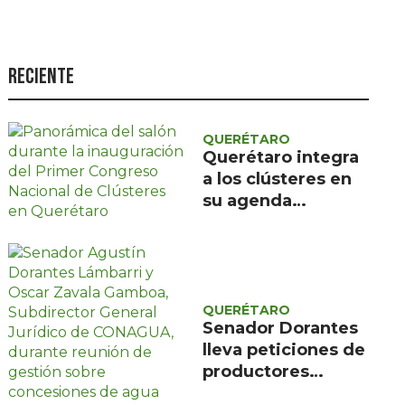
Seguridad
Ciencia y
tecnología
Reciente
Política
Turismo
QUERÉTARO
Querétaro integra
Asuntos Sociales
a los clústeres en
su agenda
Estilo de vida
económica para
Opinión
fortalecer cadenas
de valor y talento
QUERÉTARO
Senador Dorantes
lleva peticiones de
productores
queretanos a la