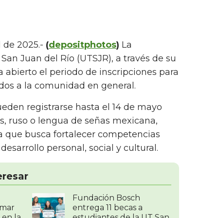
l de 2025.-
(
depositphotos
)
La
San Juan del Río (UTSJR), a través de su
 abierto el periodo de inscripciones para
idos a la comunidad en general.
eden registrarse hasta el 14 de mayo
és, ruso o lengua de señas mexicana,
va que busca fortalecer competencias
esarrollo personal, social y cultural.
eresar
Fundación Bosch
amar
entrega 11 becas a
 en la
estudiantes de la UT San