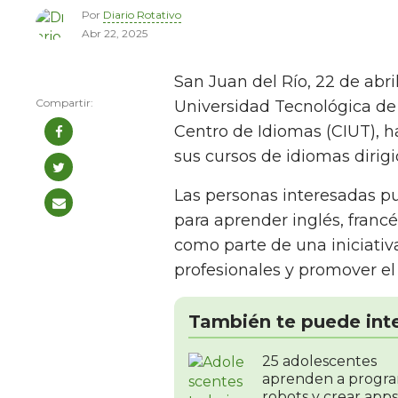
Por
Diario Rotativo
Abr 22, 2025
San Juan del Río, 22 de abri
Universidad Tecnológica de 
Centro de Idiomas (CIUT), ha
sus cursos de idiomas dirig
Las personas interesadas pu
para aprender inglés, franc
como parte de una iniciati
profesionales y promover el d
También te puede int
25 adolescentes
aprenden a progr
robots y crear apps