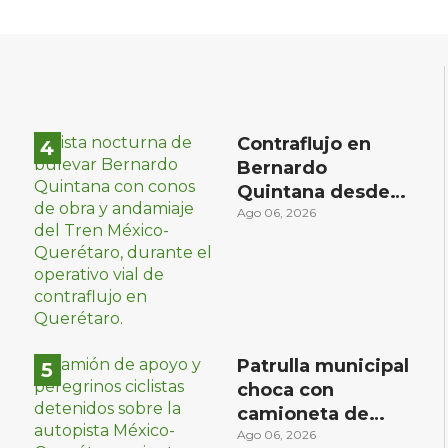
Contraflujo en
Bernardo
Quintana desde
el sábado: la
Ago 06, 2026
etapa más
compleja del
operativo vial
Patrulla municipal
choca con
camioneta de
peregrinos
Ago 06, 2026