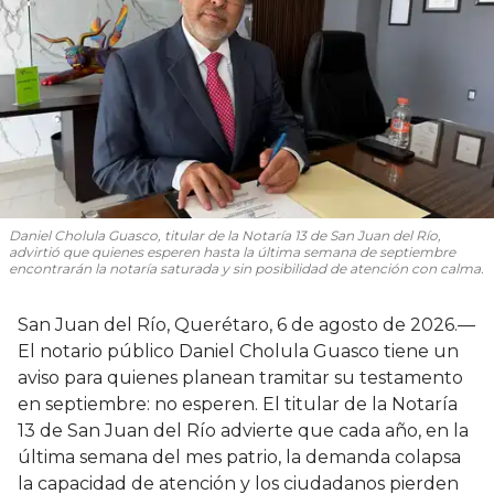
Daniel Cholula Guasco, titular de la Notaría 13 de San Juan del Río,
advirtió que quienes esperen hasta la última semana de septiembre
encontrarán la notaría saturada y sin posibilidad de atención con calma.
San Juan del Río, Querétaro, 6 de agosto de 2026.—
El notario público Daniel Cholula Guasco tiene un
aviso para quienes planean tramitar su testamento
en septiembre: no esperen. El titular de la Notaría
13 de San Juan del Río advierte que cada año, en la
última semana del mes patrio, la demanda colapsa
la capacidad de atención y los ciudadanos pierden