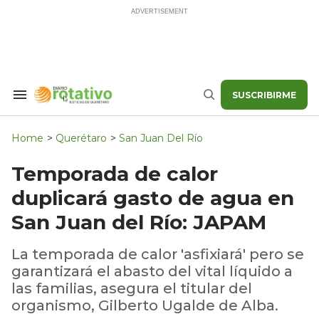
Skip
to
content
SUSCRIBIRME
Search
Buscar
&
Section
Navigation
Home
>
Querétaro
>
San Juan Del Río
Temporada de calor
duplicará gasto de agua en
San Juan del Río: JAPAM
La temporada de calor 'asfixiará' pero se
garantizará el abasto del vital líquido a
las familias, asegura el titular del
organismo, Gilberto Ugalde de Alba.