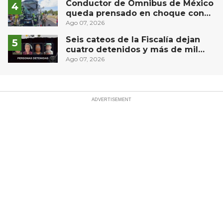
Conductor de Ómnibus de México
queda prensado en choque con
materialista en San Juan del Río
Ago 07, 2026
Seis cateos de la Fiscalía dejan
cuatro detenidos y más de mil
dosis aseguradas en Querétaro
Ago 07, 2026