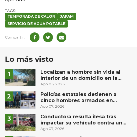
TEMPORADA DE CALOR
JAPAM
SERVICIO DE AGUA POTABLE
Lo más visto
Localizan a hombre sin vida al
interior de un domicilio en la
comunidad El Rodeo, San Juan del
Ago 06, 2026
Río
Policías estatales detienen a
cinco hombres armados en
Puebla capital
Ago 07, 2026
Conductora resulta ilesa tras
impactar su vehículo contra un
muro en Huimilpan
Ago 07, 2026