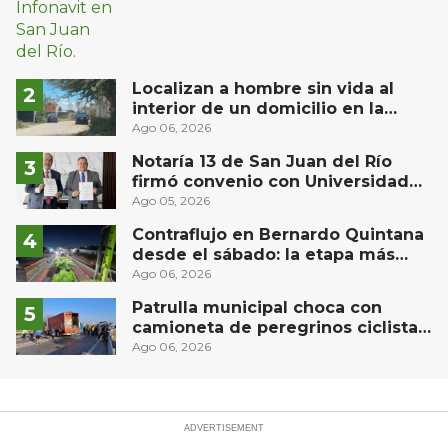
Localizan a hombre sin vida al
interior de un domicilio en la
comunidad El Rodeo, San Juan del
Ago 06, 2026
Río
Notaría 13 de San Juan del Río
firmó convenio con Universidad
Privada del Bajío para recibir
Ago 05, 2026
estudiantes en prácticas
Contraflujo en Bernardo Quintana
desde el sábado: la etapa más
compleja del operativo vial
Ago 06, 2026
Patrulla municipal choca con
camioneta de peregrinos ciclistas
en la autopista México-Querétaro
Ago 06, 2026