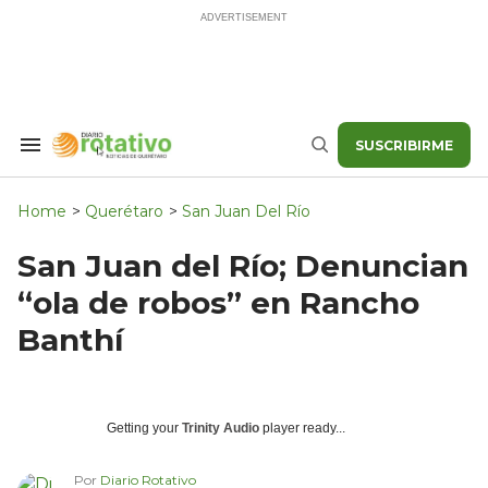
Skip
to
content
SUSCRIBIRME
Search
Buscar
&
Section
Navigation
Home
>
Querétaro
>
San Juan Del Río
San Juan del Río; Denuncian
“ola de robos” en Rancho
Banthí
Getting your
Trinity Audio
player ready...
Por
Diario Rotativo