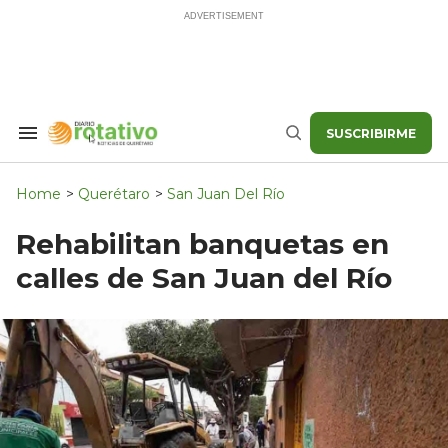
Skip
to
content
SUSCRIBIRME
Search
Buscar
&
Section
Navigation
Home
>
Querétaro
>
San Juan Del Río
Rehabilitan banquetas en
calles de San Juan del Río