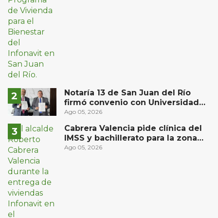
Notaría 13 de San Juan del Río
firmó convenio con Universidad
Privada del Bajío para recibir
Ago 05, 2026
estudiantes en prácticas
Cabrera Valencia pide clínica del
IMSS y bachillerato para la zona
oriente de San Juan del Río
Ago 05, 2026