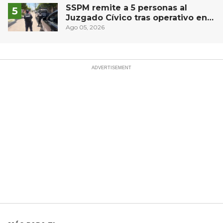
SSPM remite a 5 personas al
Juzgado Cívico tras operativo en
San Juan del Río
Ago 05, 2026