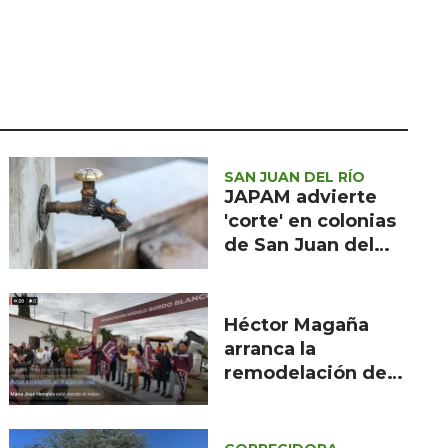
Seguridad
Ciencia y
tecnología
Política
Turismo
SAN JUAN DEL RÍO
Asuntos Sociales
JAPAM advierte
'corte' en colonias
Estilo de vida
de San Juan del
Río
Opinión
Héctor Magaña
arranca la
remodelación del
DIF en Bordo
Blanco para
desarrollo