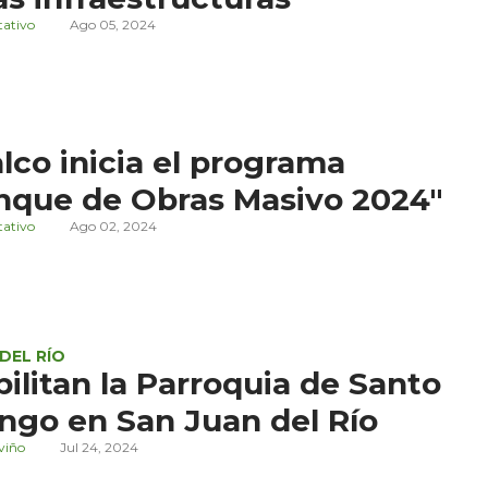
tativo
Ago 05, 2024
co inicia el programa
nque de Obras Masivo 2024"
tativo
Ago 02, 2024
DEL RÍO
ilitan la Parroquia de Santo
go en San Juan del Río
viño
Jul 24, 2024