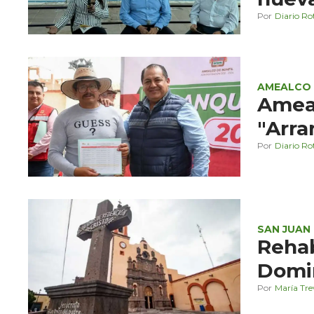
Diario Ro
AMEALCO
Ameal
"Arra
Diario Ro
SAN JUAN 
Rehab
Domin
María Tre