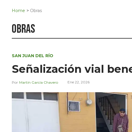
Navigation
San Juan del Río
Home
>
Obras
Municipios
obras
SAN JUAN DEL RÍO
Señalización vial bene
Ene 22, 2026
Martín García Chavero