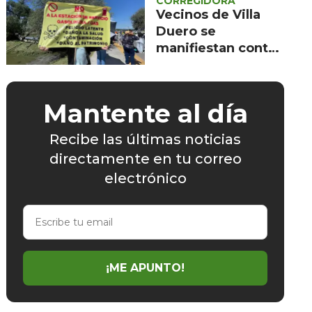
CORREGIDORA
Vecinos de Villa
comunitario
Duero se
manifiestan contra
la construcción de
gasolinera sin
permisos visibles
Mantente al día
Recibe las últimas noticias
directamente en tu correo
electrónico
Escribe
tu
email
¡ME APUNTO!