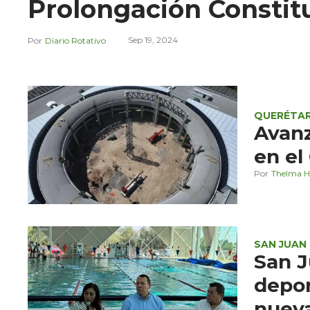
Prolongación Constit
Sep 19, 2024
Diario Rotativo
QUERÉTA
Avanz
en el
Thelma H
SAN JUAN 
San J
depor
nueva