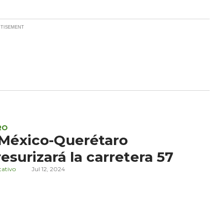
RO
 México-Querétaro
esurizará la carretera 57
tativo
Jul 12, 2024