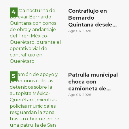
Contraflujo en
Bernardo
Quintana desde
el sábado: la
Ago 06, 2026
etapa más
compleja del
operativo vial
Patrulla municipal
choca con
camioneta de
peregrinos
Ago 06, 2026
ciclistas en la
autopista México-
Querétaro