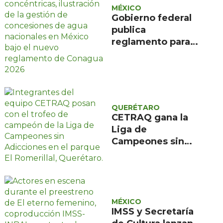
MÉXICO
Gobierno federal
publica
reglamento para
evitar caducidad
de concesiones de
agua
QUERÉTARO
CETRAQ gana la
Liga de
Campeones sin
Adicciones
organizada por
Reencuentro en el
Romerillal
MÉXICO
IMSS y Secretaría