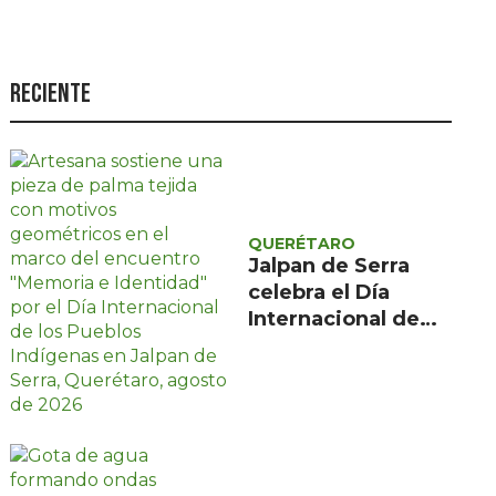
Seguridad
Ciencia y
tecnología
Reciente
Política
Turismo
Asuntos Sociales
QUERÉTARO
Estilo de vida
Jalpan de Serra
celebra el Día
Opinión
Internacional de
los Pueblos
Indígenas con
encuentro gratuito
de tres días