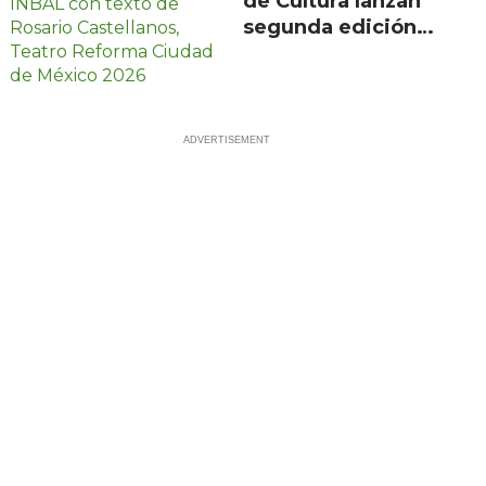
de Cultura lanzan
segunda edición
de Escenarios con
100 proyectos en
21 estados