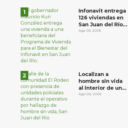
Infonavit entrega
126 viviendas en
San Juan del Río a
familias de bajos
Ago 05, 2026
ingresos
Localizan a
hombre sin vida
al interior de un
domicilio en la
Ago 06, 2026
comunidad El
Rodeo, San Juan
del Río