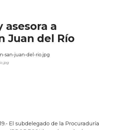
 asesora a
n Juan del Río
o.jpg
019.- El subdelegado de la Procuraduría