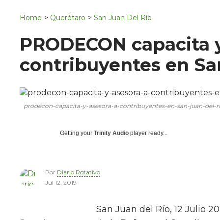
Navigation
San Juan del Río
Home
>
Querétaro
>
San Juan Del Río
Municipios
PRODECON capacita y
contribuyentes en Sa
prodecon-capacita-y-asesora-a-contribuyentes-en-san-juan-del-ri
Getting your
Trinity Audio
player ready...
Por
Diario Rotativo
Jul 12, 2019
San Juan del Río, 12 Julio 2