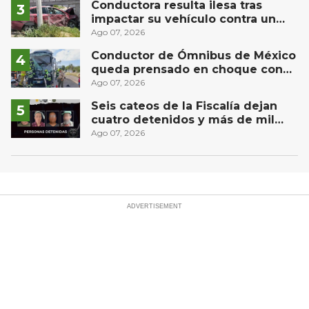
Conductora resulta ilesa tras
impactar su vehículo contra un
muro en Huimilpan
Ago 07, 2026
Conductor de Ómnibus de México
queda prensado en choque con
materialista en San Juan del Río
Ago 07, 2026
Seis cateos de la Fiscalía dejan
cuatro detenidos y más de mil
dosis aseguradas en Querétaro
Ago 07, 2026