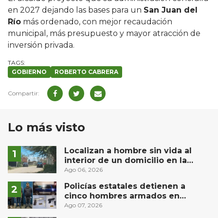
en 2027 dejando las bases para un
San Juan del
Río
más ordenado, con mejor recaudación
municipal, más presupuesto y mayor atracción de
inversión privada.
GOBIERNO
ROBERTO CABRERA
Lo más visto
Localizan a hombre sin vida al
interior de un domicilio en la
comunidad El Rodeo, San Juan del
Ago 06, 2026
Río
Policías estatales detienen a
cinco hombres armados en
Puebla capital
Ago 07, 2026