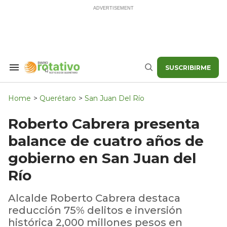
Skip
to
content
SUSCRIBIRME
Search
Buscar
&
Section
Navigation
Home
>
Querétaro
>
San Juan Del Río
Roberto Cabrera presenta
balance de cuatro años de
gobierno en San Juan del
Río
Alcalde Roberto Cabrera destaca
reducción 75% delitos e inversión
histórica 2,000 millones pesos en