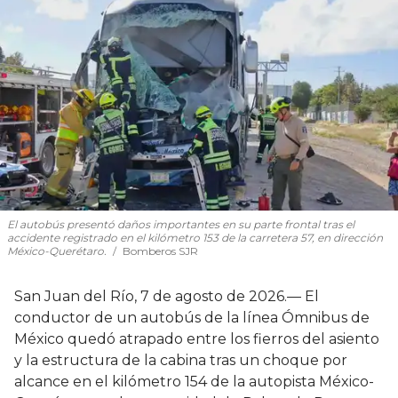
El autobús presentó daños importantes en su parte frontal tras el
accidente registrado en el kilómetro 153 de la carretera 57, en dirección
México-Querétaro.
Bomberos SJR
San Juan del Río, 7 de agosto de 2026.— El
conductor de un autobús de la línea Ómnibus de
México quedó atrapado entre los fierros del asiento
y la estructura de la cabina tras un choque por
alcance en el kilómetro 154 de la autopista México-