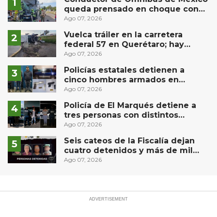
queda prensado en choque con
materialista en San Juan del Río
Ago 07, 2026
Vuelca tráiler en la carretera
federal 57 en Querétaro; hay
derrame de combustible
Ago 07, 2026
controlado, sin lesionados
Policías estatales detienen a
cinco hombres armados en
Puebla capital
Ago 07, 2026
Policía de El Marqués detiene a
tres personas con distintos
narcóticos
Ago 07, 2026
Seis cateos de la Fiscalía dejan
cuatro detenidos y más de mil
dosis aseguradas en Querétaro
Ago 07, 2026