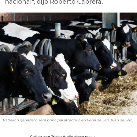
nacional", dijo Roberto Cabrera.
Pabellón ganadero será principal atractivo en Feria de San Juan del Río.
Getting your
Trinity Audio
player ready...