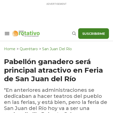
Skip
to
content
SUSCRIBIRME
Search
Buscar
&
Section
Navigation
Home
>
Querétaro
>
San Juan Del Río
Pabellón ganadero será
principal atractivo en Feria
de San Juan del Río
"En anteriores administraciones se
dedicaban a hacer teatros del pueblo
en las ferias, y está bien, pero la feria de
San Juan del Río hoy va a ser una