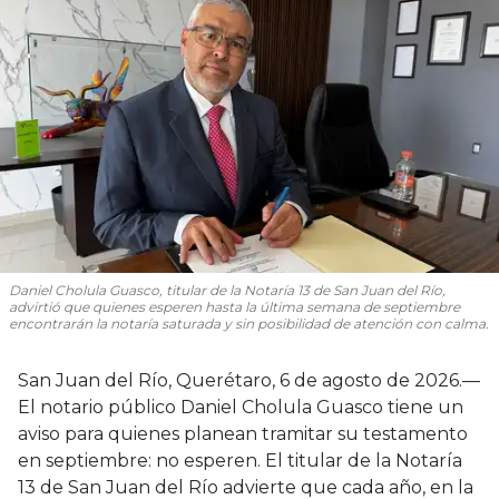
Daniel Cholula Guasco, titular de la Notaría 13 de San Juan del Río,
advirtió que quienes esperen hasta la última semana de septiembre
encontrarán la notaría saturada y sin posibilidad de atención con calma.
San Juan del Río, Querétaro, 6 de agosto de 2026.—
El notario público Daniel Cholula Guasco tiene un
aviso para quienes planean tramitar su testamento
en septiembre: no esperen. El titular de la Notaría
13 de San Juan del Río advierte que cada año, en la