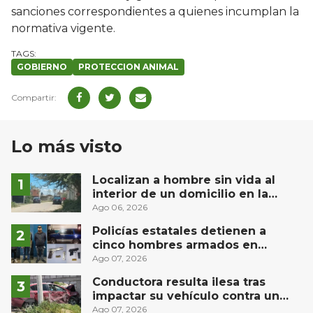
sanciones correspondientes a quienes incumplan la
normativa vigente.
GOBIERNO
PROTECCION ANIMAL
Lo más visto
Localizan a hombre sin vida al
interior de un domicilio en la
comunidad El Rodeo, San Juan del
Ago 06, 2026
Río
Policías estatales detienen a
cinco hombres armados en
Puebla capital
Ago 07, 2026
Conductora resulta ilesa tras
impactar su vehículo contra un
muro en Huimilpan
Ago 07, 2026