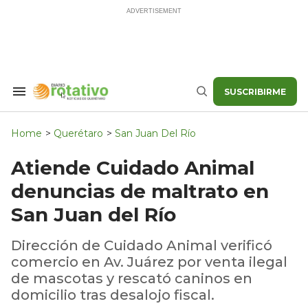
Skip
to
content
SUSCRIBIRME
Search
Buscar
&
Section
Navigation
Home
>
Querétaro
>
San Juan Del Río
Atiende Cuidado Animal
denuncias de maltrato en
San Juan del Río
Dirección de Cuidado Animal verificó
comercio en Av. Juárez por venta ilegal
de mascotas y rescató caninos en
domicilio tras desalojo fiscal.