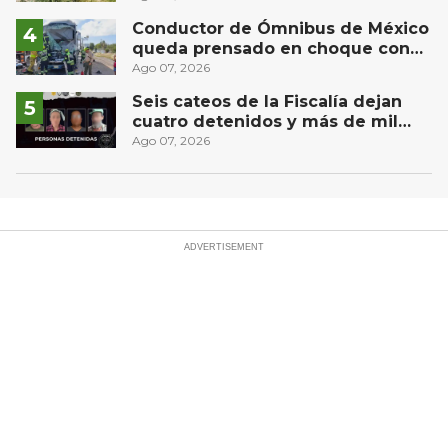
Conductor de Ómnibus de México
queda prensado en choque con
materialista en San Juan del Río
Ago 07, 2026
Seis cateos de la Fiscalía dejan
cuatro detenidos y más de mil
dosis aseguradas en Querétaro
Ago 07, 2026