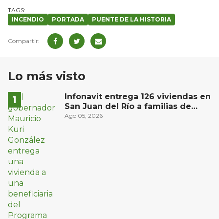
INCENDIO
PORTADA
PUENTE DE LA HISTORIA
Lo más visto
Infonavit entrega 126 viviendas en
San Juan del Río a familias de
bajos ingresos
Ago 05, 2026