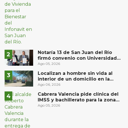
Notaría 13 de San Juan del Río
firmó convenio con Universidad
Privada del Bajío para recibir
Ago 05, 2026
estudiantes en prácticas
Localizan a hombre sin vida al
interior de un domicilio en la
comunidad El Rodeo, San Juan del
Ago 06, 2026
Río
Cabrera Valencia pide clínica del
IMSS y bachillerato para la zona
oriente de San Juan del Río
Ago 05, 2026