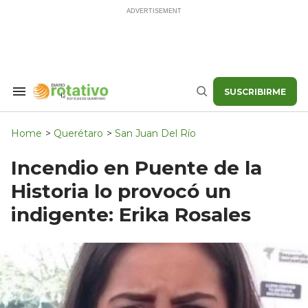
Skip
to
content
SUSCRIBIRME
Search
Buscar
&
Section
Navigation
Home
>
Querétaro
>
San Juan Del Río
Incendio en Puente de la
Historia lo provocó un
indigente: Erika Rosales