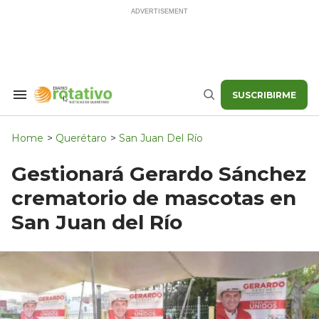
Skip
to
content
SUSCRIBIRME
Search
Buscar
&
Section
Navigation
Home
>
Querétaro
>
San Juan Del Río
Gestionará Gerardo Sánchez
crematorio de mascotas en
San Juan del Río