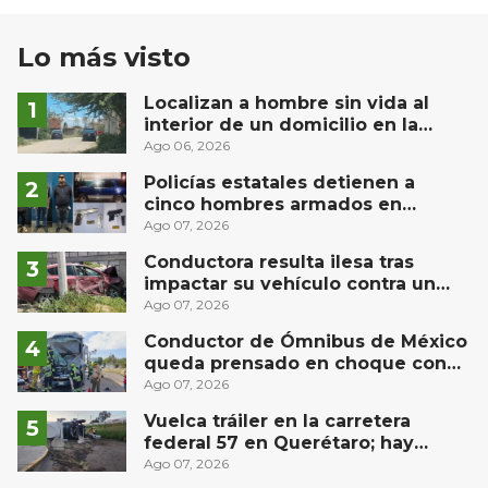
Lo más visto
Localizan a hombre sin vida al
interior de un domicilio en la
comunidad El Rodeo, San Juan del
Ago 06, 2026
Río
Policías estatales detienen a
cinco hombres armados en
Puebla capital
Ago 07, 2026
Conductora resulta ilesa tras
impactar su vehículo contra un
muro en Huimilpan
Ago 07, 2026
Conductor de Ómnibus de México
queda prensado en choque con
materialista en San Juan del Río
Ago 07, 2026
Vuelca tráiler en la carretera
federal 57 en Querétaro; hay
derrame de combustible
Ago 07, 2026
controlado, sin lesionados