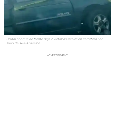
Brutal choque de frente deja 2 víctimas fatales en carretera San
Juan del Río-Amealco