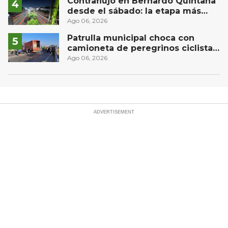
Contraflujo en Bernardo Quintana
desde el sábado: la etapa más
compleja del operativo vial
Ago 06, 2026
Patrulla municipal choca con
camioneta de peregrinos ciclistas
en la autopista México-Querétaro
Ago 06, 2026