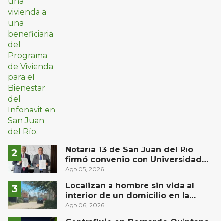
Notaría 13 de San Juan del Río
firmó convenio con Universidad
Privada del Bajío para recibir
Ago 05, 2026
estudiantes en prácticas
Localizan a hombre sin vida al
interior de un domicilio en la
comunidad El Rodeo, San Juan del
Ago 06, 2026
Río