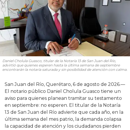
Daniel Cholula Guasco, titular de la Notaría 13 de San Juan del Río,
advirtió que quienes esperen hasta la última semana de septiembre
encontrarán la notaría saturada y sin posibilidad de atención con calma.
San Juan del Río, Querétaro, 6 de agosto de 2026.—
El notario público Daniel Cholula Guasco tiene un
aviso para quienes planean tramitar su testamento
en septiembre: no esperen. El titular de la Notaría
13 de San Juan del Río advierte que cada año, en la
última semana del mes patrio, la demanda colapsa
la capacidad de atención y los ciudadanos pierden