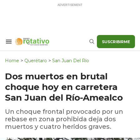
Skip
to
content
SUSCRIBIRME
Search
Buscar
&
Section
Navigation
Home
>
Querétaro
>
San Juan Del Río
Dos muertos en brutal
choque hoy en carretera
San Juan del Río-Amealco
Un choque frontal provocado por un
rebase en zona prohibida deja dos
muertos y cuatro heridos graves.