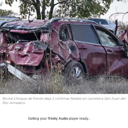
Brutal choque de frente deja 2 víctimas fatales en carretera San Juan del
Río-Amealco.
Getting your
Trinity Audio
player ready...