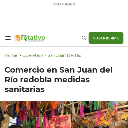
Skip
to
content
SUSCRIBIRME
Search
Buscar
&
Section
Navigation
Home
>
Querétaro
>
San Juan Del Río
Comercio en San Juan del
Río redobla medidas
sanitarias