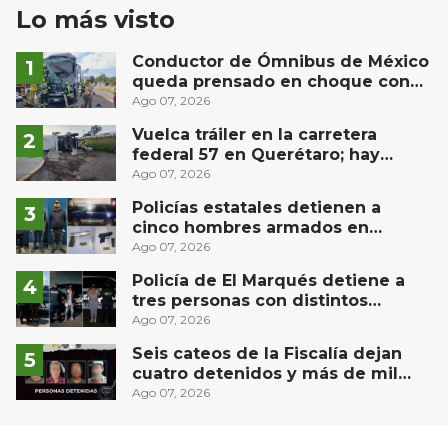
Lo más visto
Conductor de Ómnibus de México
queda prensado en choque con
materialista en San Juan del Río
Ago 07, 2026
Vuelca tráiler en la carretera
federal 57 en Querétaro; hay
derrame de combustible
Ago 07, 2026
controlado, sin lesionados
Policías estatales detienen a
cinco hombres armados en
Puebla capital
Ago 07, 2026
Policía de El Marqués detiene a
tres personas con distintos
narcóticos
Ago 07, 2026
Seis cateos de la Fiscalía dejan
cuatro detenidos y más de mil
dosis aseguradas en Querétaro
Ago 07, 2026