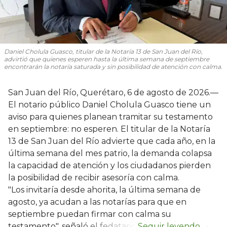
Daniel Cholula Guasco, titular de la Notaría 13 de San Juan del Río,
advirtió que quienes esperen hasta la última semana de septiembre
encontrarán la notaría saturada y sin posibilidad de atención con calma.
San Juan del Río, Querétaro, 6 de agosto de 2026.—
El notario público Daniel Cholula Guasco tiene un
aviso para quienes planean tramitar su testamento
en septiembre: no esperen. El titular de la Notaría
13 de San Juan del Río advierte que cada año, en la
última semana del mes patrio, la demanda colapsa
la capacidad de atención y los ciudadanos pierden
la posibilidad de recibir asesoría con calma.
"Los invitaría desde ahorita, la última semana de
agosto, ya acudan a las notarías para que en
septiembre puedan firmar con calma su
testamento", señaló el fedatario.