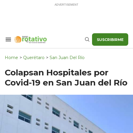
Skip
to
content
SUSCRIBIRME
Search
Buscar
&
Section
Navigation
Home
>
Querétaro
>
San Juan Del Río
Colapsan Hospitales por
Covid-19 en San Juan del Río