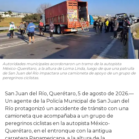
Autoridades municipales acordonaron un tramo de la autopista
México-Querétaro, a la altura de Loma Linda, luego de que una patrulla
de San Juan del Río impactara una camioneta de apoyo de un grupo de
peregrinos ciclistas.
San Juan del Río, Querétaro, 5 de agosto de 2026.—
Un agente de la Policía Municipal de San Juan del
Río protagonizó un accidente de tránsito con una
camioneta que acompañaba a un grupo de
peregrinos ciclistas en la autopista México-
Querétaro, en el entronque con la antigua
carretera Panamericana, a la altura de la