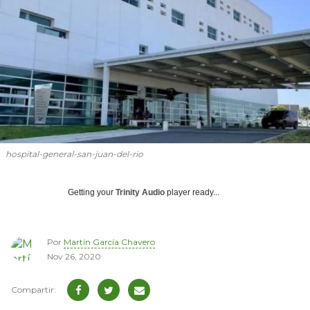
hospital-general-san-juan-del-rio
Getting your
Trinity Audio
player ready...
Por
Martín García Chavero
Nov 26, 2020