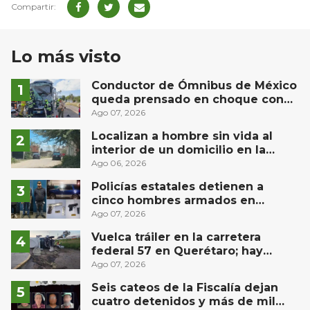
Lo más visto
Conductor de Ómnibus de México
queda prensado en choque con
materialista en San Juan del Río
Ago 07, 2026
Localizan a hombre sin vida al
interior de un domicilio en la
comunidad El Rodeo, San Juan del
Ago 06, 2026
Río
Policías estatales detienen a
cinco hombres armados en
Puebla capital
Ago 07, 2026
Vuelca tráiler en la carretera
federal 57 en Querétaro; hay
derrame de combustible
Ago 07, 2026
controlado, sin lesionados
Seis cateos de la Fiscalía dejan
cuatro detenidos y más de mil