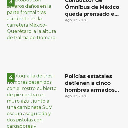
Conductor de
Ómnibus de México
queda prensado en
choque con
Ago 07, 2026
materialista en San
Juan del Río
Policías estatales
detienen a cinco
hombres armados
en Puebla capital
Ago 07, 2026