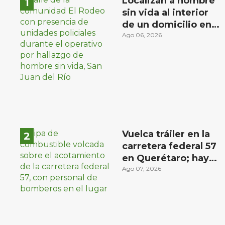
Localizan a hombre
sin vida al interior
de un domicilio en
la comunidad El
Ago 06, 2026
Rodeo, San Juan del
Río
Vuelca tráiler en la
carretera federal 57
en Querétaro; hay
derrame de
Ago 07, 2026
combustible
controlado, sin
lesionados