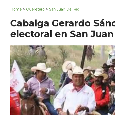
Navigation
San Juan del Río
Home
>
Querétaro
>
San Juan Del Río
Municipios
Cabalga Gerardo Sánc
electoral en San Juan