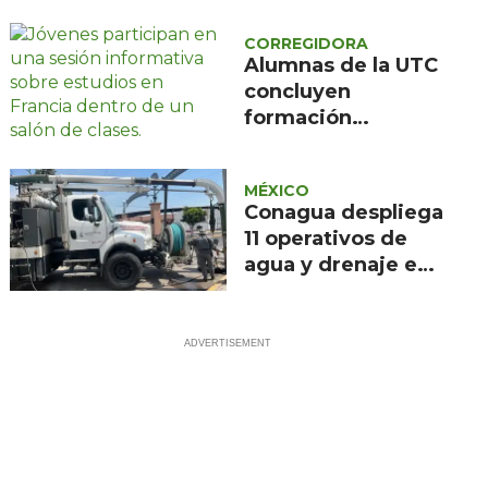
lluvias
CORREGIDORA
Alumnas de la UTC
concluyen
formación
científica en
Francia
MÉXICO
Conagua despliega
11 operativos de
agua y drenaje en
nueve estados