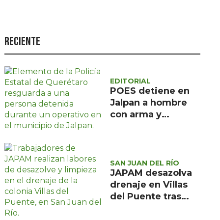
Seguridad
Ciencia y
tecnología
Reciente
Política
Turismo
EDITORIAL
POES detiene en
Asuntos Sociales
Jalpan a hombre
Estilo de vida
con arma y
cartuchos sin
Opinión
licencia
SAN JUAN DEL RÍO
JAPAM desazolva
drenaje en Villas
del Puente tras
afectaciones por