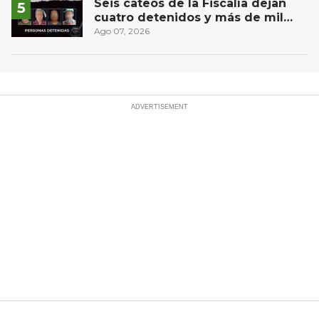
Seis cateos de la Fiscalía dejan
cuatro detenidos y más de mil
dosis aseguradas en Querétaro
Ago 07, 2026