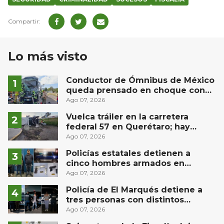
Lo más visto
Conductor de Ómnibus de México
queda prensado en choque con
materialista en San Juan del Río
Ago 07, 2026
Vuelca tráiler en la carretera
federal 57 en Querétaro; hay
derrame de combustible
Ago 07, 2026
controlado, sin lesionados
Policías estatales detienen a
cinco hombres armados en
Puebla capital
Ago 07, 2026
Policía de El Marqués detiene a
tres personas con distintos
narcóticos
Ago 07, 2026