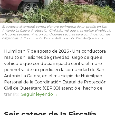
El automóvil terminó contra el muro perimetral de un predio en San
Antonio La Galera. Protección Civil informó que, tras revisar el vehículo
y la zona, se determinaron condiciones seguras para continuar con las
diligencias.
Coordinación Estatal de Protección Civil de Querétaro
Huimilpan, 7 de agosto de 2026.- Una conductora
resultó sin lesiones de gravedad luego de que el
vehículo que conducía impactó contra el muro
perimetral de un predio en la comunidad de San
Antonio La Galera, en el municipio de Huimilpan.
Personal de la Coordinación Estatal de Protección
Civil de Querétaro (CEPCQ) atendió el hecho de
tránsito.
Seis cateos de la Fiscalía