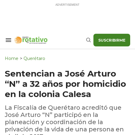
Skip
to
content
SUSCRIBIRME
Search
Buscar
&
Section
Navigation
Home
>
Querétaro
Sentencian a José Arturo
“N” a 32 años por homicidio
en la colonia Calesa
La Fiscalía de Querétaro acreditó que
José Arturo “N” participó en la
planeación y coordinación de la
privación de la vida de una persona en