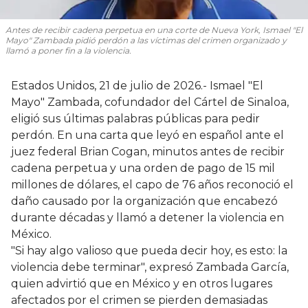
Antes de recibir cadena perpetua en una corte de Nueva York, Ismael "El
Mayo" Zambada pidió perdón a las víctimas del crimen organizado y
llamó a poner fin a la violencia.
Estados Unidos, 21 de julio de 2026.- Ismael "El
Mayo" Zambada, cofundador del Cártel de Sinaloa,
eligió sus últimas palabras públicas para pedir
perdón. En una carta que leyó en español ante el
juez federal Brian Cogan, minutos antes de recibir
cadena perpetua y una orden de pago de 15 mil
millones de dólares, el capo de 76 años reconoció el
daño causado por la organización que encabezó
durante décadas y llamó a detener la violencia en
México.
"Si hay algo valioso que pueda decir hoy, es esto: la
violencia debe terminar", expresó Zambada García,
quien advirtió que en México y en otros lugares
afectados por el crimen se pierden demasiadas