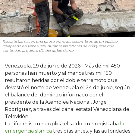
Rescatistas hacen una pausa entre los escombros de un edificio
colapsado en Venezuela, durante las labores de búsqueda que
continúan al quinto día del doble sismo.
Venezuela, 29 de junio de 2026.- Más de mil 450
personas han muerto y al menos tres mil 150
resultaron heridas por el doble terremoto que
devastó el norte de Venezuela el 24 de junio, según
el balance del domingo informado por el
presidente de la Asamblea Nacional, Jorge
Rodríguez, a través del canal estatal Venezolana de
Televisión.
La cifra más que duplica el saldo que registraba
la
emergencia sísmica
tres días antes, y las autoridades