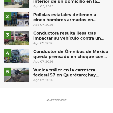
interior de un domicilio en la
comunidad El Rodeo, San Juan del
Ago 06, 2026
Río
Policías estatales detienen a
cinco hombres armados en
Puebla capital
Ago 07, 2026
Conductora resulta ilesa tras
impactar su vehículo contra un
muro en Huimilpan
Ago 07, 2026
Conductor de Ómnibus de México
queda prensado en choque con
materialista en San Juan del Río
Ago 07, 2026
Vuelca tráiler en la carretera
federal 57 en Querétaro; hay
derrame de combustible
Ago 07, 2026
controlado, sin lesionados