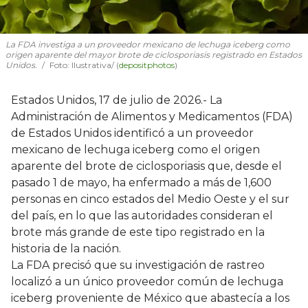
La FDA investiga a un proveedor mexicano de lechuga iceberg como
origen aparente del mayor brote de ciclosporiasis registrado en Estados
Unidos.
Foto: Ilustrativa/ (
depositphotos
)
Estados Unidos, 17 de julio de 2026.- La
Administración de Alimentos y Medicamentos (FDA)
de Estados Unidos identificó a un proveedor
mexicano de lechuga iceberg como el origen
aparente del brote de ciclosporiasis que, desde el
pasado 1 de mayo, ha enfermado a más de 1,600
personas en cinco estados del Medio Oeste y el sur
del país, en lo que las autoridades consideran el
brote más grande de este tipo registrado en la
historia de la nación.
La FDA precisó que su investigación de rastreo
localizó a un único proveedor común de lechuga
iceberg proveniente de México que abastecía a los