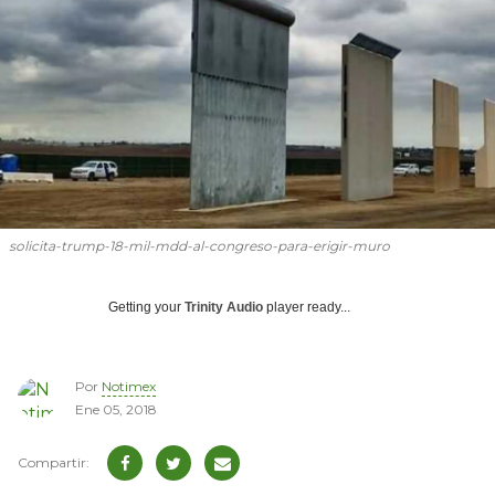
solicita-trump-18-mil-mdd-al-congreso-para-erigir-muro
Getting your
Trinity Audio
player ready...
Por
Notimex
Ene 05, 2018