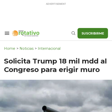
Skip
to
content
SUSCRIBIRME
Search
Buscar
&
Section
Navigation
Home
>
Noticias
>
Internacional
Solicita Trump 18 mil mdd al
Congreso para erigir muro