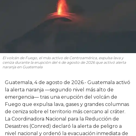
El volcán de Fuego, el más activo de Centroamérica, expulsa lava y
ceniza durante la erupción del 4 de agosto de 2026 que activó alerta
naranja en Guatemala
Guatemala, 4 de agosto de 2026.- Guatemala activó
la alerta naranja —segundo nivel más alto de
emergencia— tras una erupción del volcán de
Fuego que expulsa lava, gases y grandes columnas
de ceniza sobre el territorio más cercano al cráter.
La Coordinadora Nacional para la Reducción de
Desastres (Conred) declaró la alerta de peligro a
nivel nacional y ordenó la evacuación inmediata de