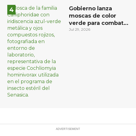
Gobierno lanza
moscas de color
verde para combatir
el gusano
Jul 29, 2026
barrenador: no las
mates