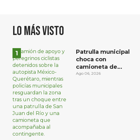
Lo más visto
Patrulla municipal
choca con
camioneta de
peregrinos ciclistas
Ago 06, 2026
en la autopista
México-Querétaro