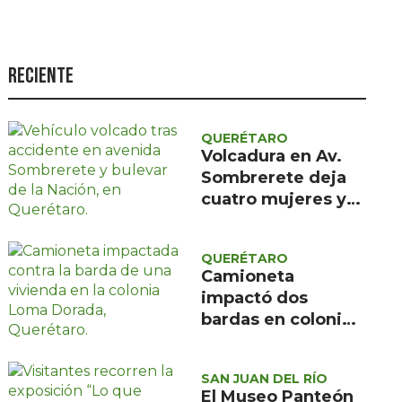
Seguridad
Ciencia y
tecnología
Reciente
Política
Turismo
QUERÉTARO
Volcadura en Av.
Asuntos Sociales
Sombrerete deja
cuatro mujeres y
Estilo de vida
un menor con
Opinión
atención médica
QUERÉTARO
prehospitalaria
Camioneta
impactó dos
bardas en colonia
Loma Dorada;
Protección Civil
SAN JUAN DEL RÍO
descartó riesgos
El Museo Panteón