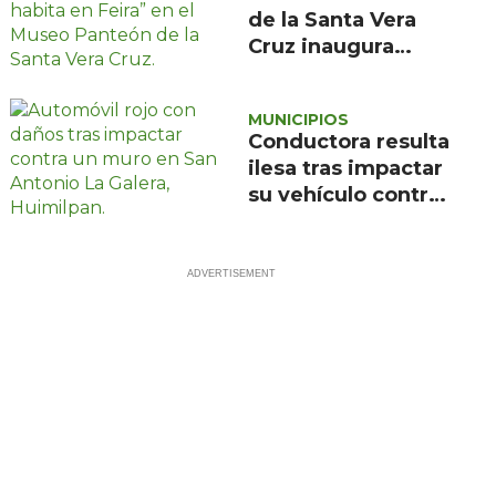
de la Santa Vera
Cruz inaugura
exposición de
pintura de María
MUNICIPIOS
de la Feira
Conductora resulta
ilesa tras impactar
su vehículo contra
un muro en
Huimilpan