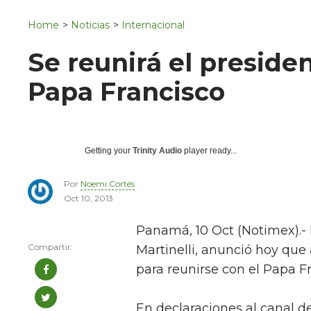
Navigation
San Juan del Río
Home
>
Noticias
>
Internacional
Municipios
Se reunirá el presid
Papa Francisco
Getting your
Trinity Audio
player ready...
Por
Noemi Cortés
Oct 10, 2013
Panamá, 10 Oct (Notimex).-
Martinelli, anunció hoy que 
para reunirse con el Papa Fr
En declaraciones al canal d