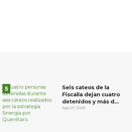
Seis cateos de la
Fiscalía dejan cuatro
detenidos y más de
mil dosis
Ago 07, 2026
aseguradas en
Querétaro