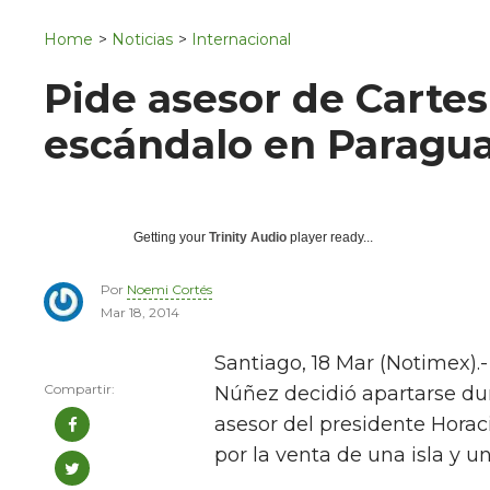
Navigation
San Juan del Río
Home
>
Noticias
>
Internacional
Municipios
Pide asesor de Cartes
escándalo en Paragu
Getting your
Trinity Audio
player ready...
Por
Noemi Cortés
Mar 18, 2014
Santiago, 18 Mar (Notimex).
Núñez decidió apartarse du
asesor del presidente Horac
por la venta de una isla y u