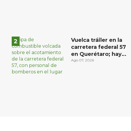
Vuelca tráiler en la
carretera federal 57
en Querétaro; hay
derrame de
Ago 07, 2026
combustible
controlado, sin
lesionados