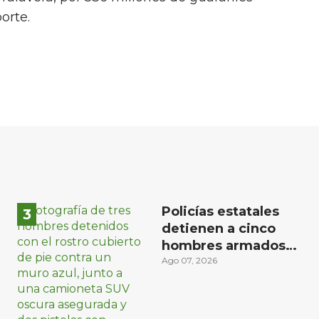
porte.
Policías estatales
detienen a cinco
hombres armados
en Puebla capital
Ago 07, 2026