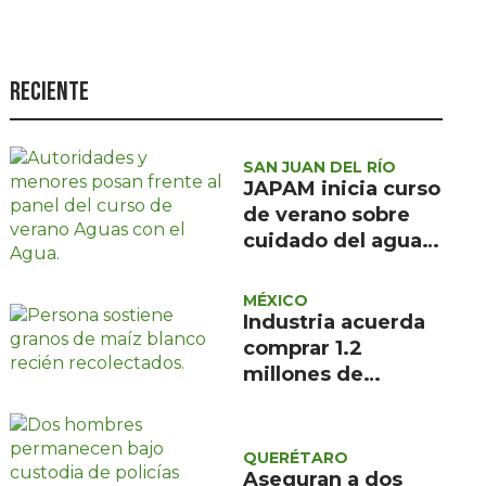
Seguridad
Ciencia y
tecnología
Reciente
Política
Turismo
SAN JUAN DEL RÍO
JAPAM inicia curso
Asuntos Sociales
de verano sobre
cuidado del agua
Estilo de vida
para 100 niñas y
Opinión
niños
MÉXICO
Industria acuerda
comprar 1.2
millones de
toneladas de maíz
blanco
QUERÉTARO
Aseguran a dos