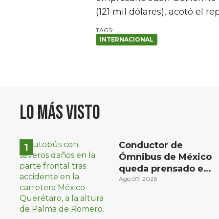
(121 mil dólares), acotó el re
INTERNACIONAL
Lo más visto
Conductor de
Ómnibus de México
queda prensado en
choque con
Ago 07, 2026
materialista en San
Juan del Río