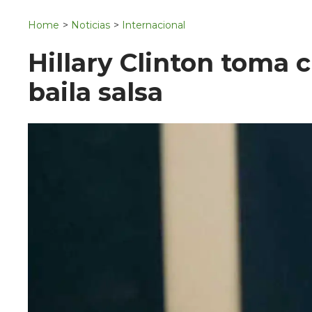
Navigation
San Juan del Río
Home
>
Noticias
>
Internacional
Municipios
Hillary Clinton toma 
baila salsa