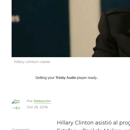
hillary-clinton-clases
Getting your
Trinity Audio
player ready...
Por
Redacción
Oct 26, 2016
Hillary Clinton asistió al pro