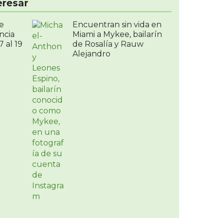
eresar
e
Encuentran sin vida en
ncia
Miami a Mykee, bailarín
 al 19
de Rosalía y Rauw
Alejandro