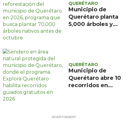
QUERÉTARO
Municipio de
Querétaro planta
5,000 árboles y
apunta a 70,000 al
cierre de 2026 con
alianza de CFE y
Reforestamos
México
QUERÉTARO
Municipio de
Querétaro abre 10
recorridos en
áreas naturales
protegidas ante
demanda de 2,000
inscritos