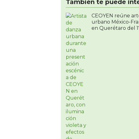
También te puede int
CEOYEN reúne art
urbano México-Fra
en Querétaro del 17