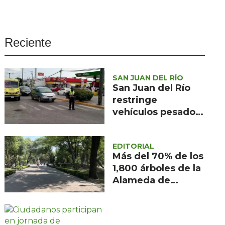
Seguridad
Ciencia y
tecnología
Reciente
Política
Turismo
SAN JUAN DEL RÍO
San Juan del Río
Asuntos Sociales
restringe
vehículos pesados
Estilo de vida
por obras en la
Opinión
Carretera 57
EDITORIAL
Más del 70% de los
1,800 árboles de la
Alameda de
Querétaro están
afectados por
muérdago