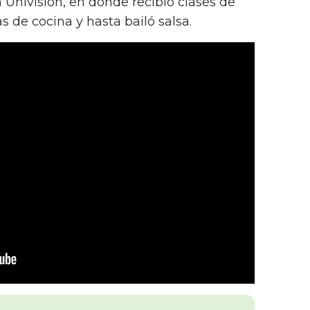
 Univision, en donde recibió clases de
s de cocina y hasta bailó salsa.