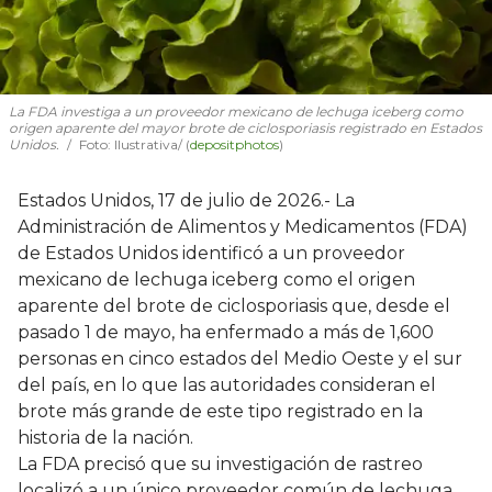
La FDA investiga a un proveedor mexicano de lechuga iceberg como
origen aparente del mayor brote de ciclosporiasis registrado en Estados
Unidos.
Foto: Ilustrativa/ (
depositphotos
)
Estados Unidos, 17 de julio de 2026.- La
Administración de Alimentos y Medicamentos (FDA)
de Estados Unidos identificó a un proveedor
mexicano de lechuga iceberg como el origen
aparente del brote de ciclosporiasis que, desde el
pasado 1 de mayo, ha enfermado a más de 1,600
personas en cinco estados del Medio Oeste y el sur
del país, en lo que las autoridades consideran el
brote más grande de este tipo registrado en la
historia de la nación.
La FDA precisó que su investigación de rastreo
localizó a un único proveedor común de lechuga