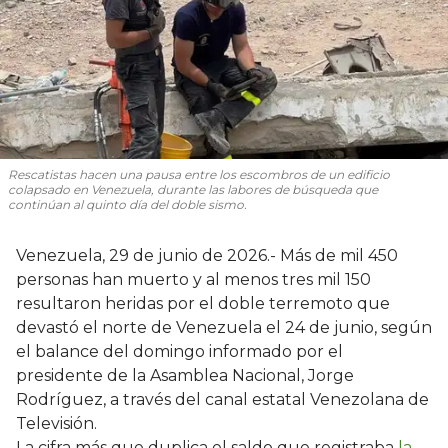
Rescatistas hacen una pausa entre los escombros de un edificio
colapsado en Venezuela, durante las labores de búsqueda que
continúan al quinto día del doble sismo.
Venezuela, 29 de junio de 2026.- Más de mil 450
personas han muerto y al menos tres mil 150
resultaron heridas por el doble terremoto que
devastó el norte de Venezuela el 24 de junio, según
el balance del domingo informado por el
presidente de la Asamblea Nacional, Jorge
Rodríguez, a través del canal estatal Venezolana de
Televisión.
La cifra más que duplica el saldo que registraba
la