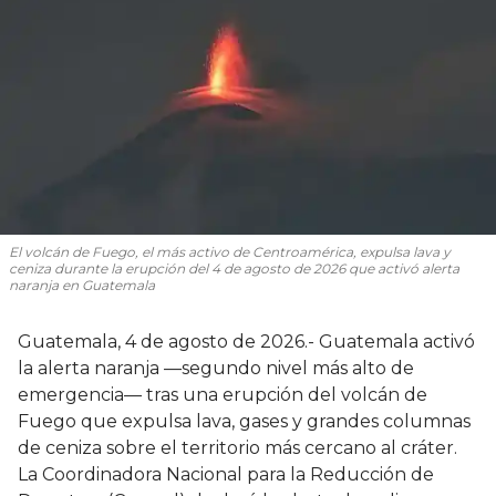
El volcán de Fuego, el más activo de Centroamérica, expulsa lava y
ceniza durante la erupción del 4 de agosto de 2026 que activó alerta
naranja en Guatemala
Guatemala, 4 de agosto de 2026.- Guatemala activó
la alerta naranja —segundo nivel más alto de
emergencia— tras una erupción del volcán de
Fuego que expulsa lava, gases y grandes columnas
de ceniza sobre el territorio más cercano al cráter.
La Coordinadora Nacional para la Reducción de