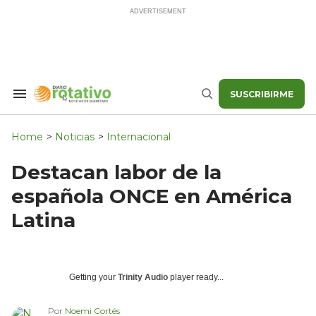
Skip
to
content
SUSCRIBIRME
Search
Buscar
&
Section
Navigation
Home
>
Noticias
>
Internacional
Destacan labor de la
española ONCE en América
Latina
Getting your
Trinity Audio
player ready...
Por
Noemi Cortés