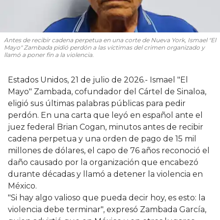
Antes de recibir cadena perpetua en una corte de Nueva York, Ismael "El
Mayo" Zambada pidió perdón a las víctimas del crimen organizado y
llamó a poner fin a la violencia.
Estados Unidos, 21 de julio de 2026.- Ismael "El
Mayo" Zambada, cofundador del Cártel de Sinaloa,
eligió sus últimas palabras públicas para pedir
perdón. En una carta que leyó en español ante el
juez federal Brian Cogan, minutos antes de recibir
cadena perpetua y una orden de pago de 15 mil
millones de dólares, el capo de 76 años reconoció el
daño causado por la organización que encabezó
durante décadas y llamó a detener la violencia en
México.
"Si hay algo valioso que pueda decir hoy, es esto: la
violencia debe terminar", expresó Zambada García,