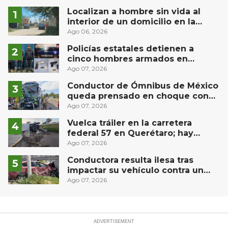
Localizan a hombre sin vida al
interior de un domicilio en la
comunidad El Rodeo, San Juan del
Ago 06, 2026
Río
Policías estatales detienen a
cinco hombres armados en
Puebla capital
Ago 07, 2026
Conductor de Ómnibus de México
queda prensado en choque con
materialista en San Juan del Río
Ago 07, 2026
Vuelca tráiler en la carretera
federal 57 en Querétaro; hay
derrame de combustible
Ago 07, 2026
controlado, sin lesionados
Conductora resulta ilesa tras
impactar su vehículo contra un
muro en Huimilpan
Ago 07, 2026