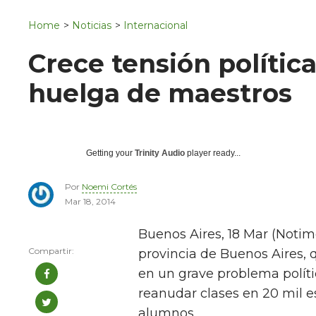
Navigation
San Juan del Río
Home
>
Noticias
>
Internacional
Municipios
Crece tensión polític
huelga de maestros
Getting your
Trinity Audio
player ready...
Por
Noemi Cortés
Mar 18, 2014
Buenos Aires, 18 Mar (Notim
provincia de Buenos Aires, q
en un grave problema políti
reanudar clases en 20 mil e
alumnos.