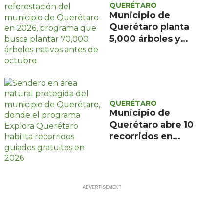
QUERÉTARO
Municipio de
Querétaro planta
5,000 árboles y
apunta a 70,000 al
cierre de 2026 con
alianza de CFE y
Reforestamos
México
QUERÉTARO
Municipio de
Querétaro abre 10
recorridos en
áreas naturales
protegidas ante
demanda de 2,000
inscritos