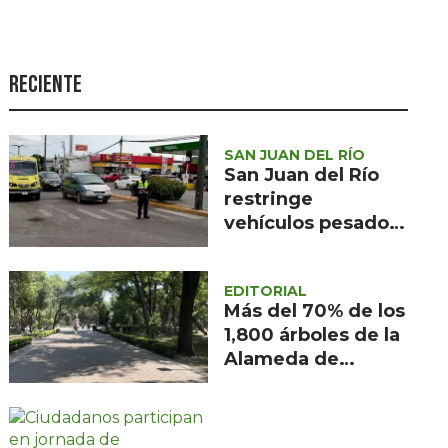
Seguridad
Ciencia y
tecnología
Reciente
Política
Turismo
SAN JUAN DEL RÍO
San Juan del Río
Asuntos Sociales
restringe
vehículos pesados
Estilo de vida
por obras en la
Opinión
Carretera 57
EDITORIAL
Más del 70% de los
1,800 árboles de la
Alameda de
Querétaro están
afectados por
muérdago