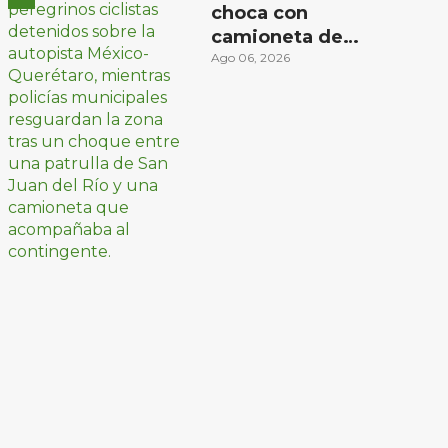
choca con
camioneta de
peregrinos ciclistas
Ago 06, 2026
en la autopista
México-Querétaro