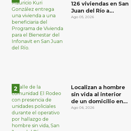
126 viviendas en San
Juan del Río a
familias de bajos
Ago 05, 2026
ingresos
Localizan a hombre
sin vida al interior
de un domicilio en
la comunidad El
Ago 06, 2026
Rodeo, San Juan del
Río