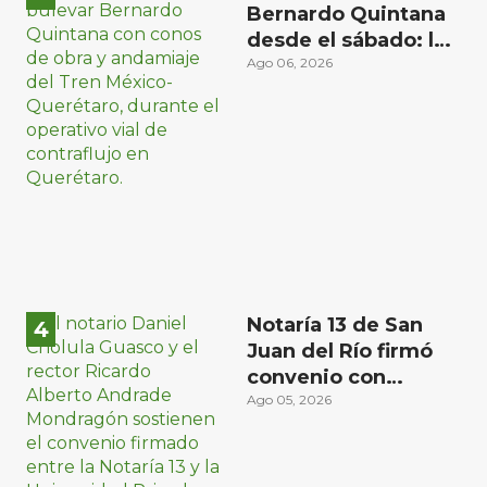
Bernardo Quintana
desde el sábado: la
etapa más compleja
Ago 06, 2026
del operativo vial
Notaría 13 de San
Juan del Río firmó
convenio con
Universidad Privada
Ago 05, 2026
del Bajío para recibir
estudiantes en
prácticas