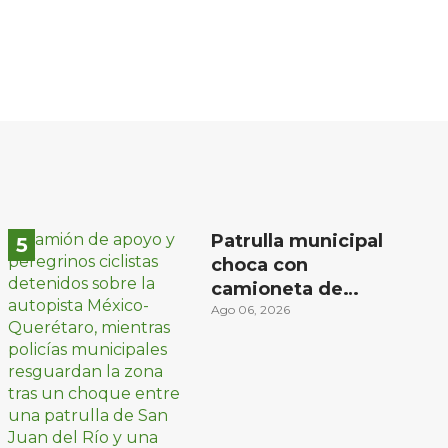
Patrulla municipal
choca con
camioneta de
peregrinos ciclistas
Ago 06, 2026
en la autopista
México-Querétaro