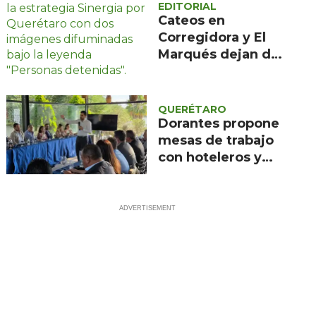
EDITORIAL
Cateos en
Corregidora y El
Marqués dejan dos
detenidos y un
arma asegurada
QUERÉTARO
Dorantes propone
mesas de trabajo
con hoteleros y
sector turístico de
Querétaro