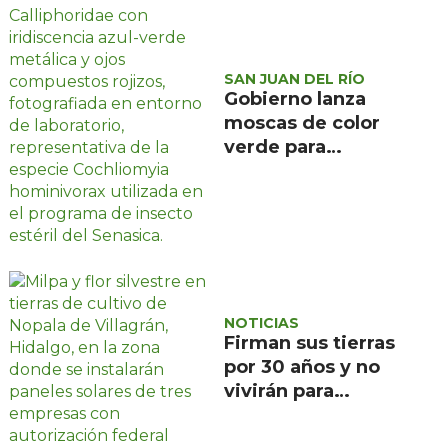
SAN JUAN DEL RÍO
Gobierno lanza
moscas de color
verde para
combatir el
gusano
barrenador: no las
mates
NOTICIAS
Firman sus tierras
por 30 años y no
vivirán para
recuperarlas: el
negocio solar que