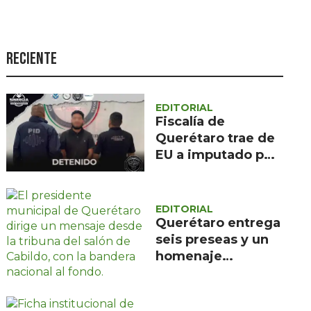
Seguridad
Ciencia y
tecnología
Reciente
Política
Turismo
EDITORIAL
Fiscalía de
Asuntos Sociales
Querétaro trae de
EU a imputado por
Estilo de vida
feminicidio tras
Opinión
deportación
EDITORIAL
Querétaro entrega
seis preseas y un
homenaje
póstumo en sus
495 años