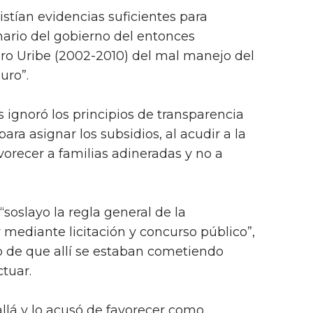
istían evidencias suficientes para
nario del gobierno del entonces
ro Uribe (2002-2010) del mal manejo del
uro”.
s ignoró los principios de transparencia
ara asignar los subsidios, al acudir a la
vorecer a familias adineradas y no a
 “soslayo la regla general de la
mediante licitación y concurso público”,
o de que allí se estaban cometiendo
ctuar.
llá y lo acusó de favorecer como