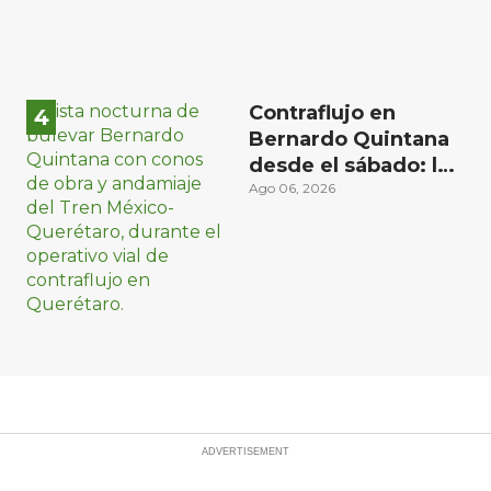
Contraflujo en
Bernardo Quintana
desde el sábado: la
etapa más compleja
Ago 06, 2026
del operativo vial