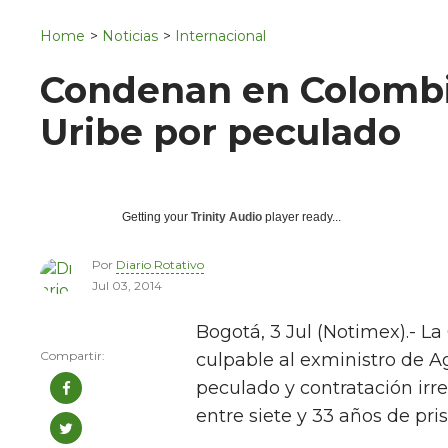
Navigation
San Juan del Río
Home
>
Noticias
>
Internacional
Municipios
Condenan en Colombi
Uribe por peculado
Getting your
Trinity Audio
player ready...
Por
Diario Rotativo
Jul 03, 2014
Bogotá, 3 Jul (Notimex).- 
culpable al exministro de Ag
peculado y contratación irr
entre siete y 33 años de pris