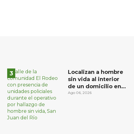
Localizan a hombre
sin vida al interior
de un domicilio en
la comunidad El
Ago 06, 2026
Rodeo, San Juan del
Río