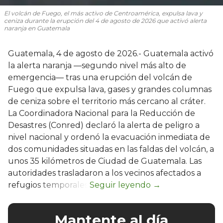
El volcán de Fuego, el más activo de Centroamérica, expulsa lava y
ceniza durante la erupción del 4 de agosto de 2026 que activó alerta
naranja en Guatemala
Guatemala, 4 de agosto de 2026.- Guatemala activó
la alerta naranja —segundo nivel más alto de
emergencia— tras una erupción del volcán de
Fuego que expulsa lava, gases y grandes columnas
de ceniza sobre el territorio más cercano al cráter.
La Coordinadora Nacional para la Reducción de
Desastres (Conred) declaró la alerta de peligro a
nivel nacional y ordenó la evacuación inmediata de
dos comunidades situadas en las faldas del volcán, a
unos 35 kilómetros de Ciudad de Guatemala. Las
autoridades trasladaron a los vecinos afectados a
refugios temporales.
Mantente al día