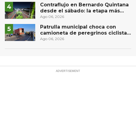
estudiantes en prácticas
Contraflujo en Bernardo Quintana
desde el sábado: la etapa más
compleja del operativo vial
Ago 06, 2026
Patrulla municipal choca con
camioneta de peregrinos ciclistas
en la autopista México-Querétaro
Ago 06, 2026