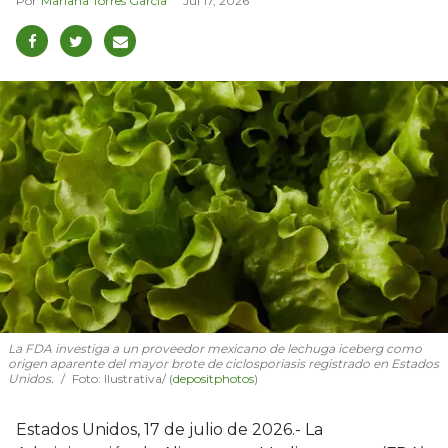
Mariana Torres García
Jul 17, 2026
La FDA investiga a un proveedor mexicano de lechuga iceberg como
origen aparente del mayor brote de ciclosporiasis registrado en Estados
Unidos.
Foto: Ilustrativa/ (
depositphotos
)
Estados Unidos, 17 de julio de 2026.- La