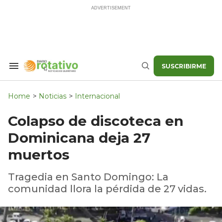
Skip
to
content
SUSCRIBIRME
Search
Buscar
&
Section
Navigation
Home
>
Noticias
>
Internacional
Colapso de discoteca en
Dominicana deja 27
muertos
Tragedia en Santo Domingo: La
comunidad llora la pérdida de 27 vidas.