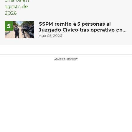
SSPM remite a 5 personas al
Juzgado Cívico tras operativo en
San Juan del Río
Ago 05, 2026