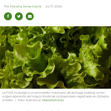
Mariana Torres García
Jul 17, 2026
La FDA investiga a un proveedor mexicano de lechuga iceberg como
origen aparente del mayor brote de ciclosporiasis registrado en Estados
Unidos.
Foto: Ilustrativa/ (
depositphotos
)