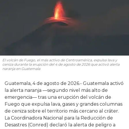
El volcán de Fuego, el más activo de Centroamérica, expulsa lava y
ceniza durante la erupción del 4 de agosto de 2026 que activó alerta
naranja en Guatemala
Guatemala, 4 de agosto de 2026.- Guatemala activó
la alerta naranja —segundo nivel más alto de
emergencia— tras una erupción del volcán de
Fuego que expulsa lava, gases y grandes columnas
de ceniza sobre el territorio más cercano al cráter.
La Coordinadora Nacional para la Reducción de
Desastres (Conred) declaró la alerta de peligro a