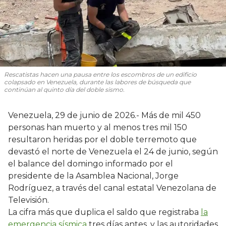
Rescatistas hacen una pausa entre los escombros de un edificio
colapsado en Venezuela, durante las labores de búsqueda que
continúan al quinto día del doble sismo.
Venezuela, 29 de junio de 2026.- Más de mil 450
personas han muerto y al menos tres mil 150
resultaron heridas por el doble terremoto que
devastó el norte de Venezuela el 24 de junio, según
el balance del domingo informado por el
presidente de la Asamblea Nacional, Jorge
Rodríguez, a través del canal estatal Venezolana de
Televisión.
La cifra más que duplica el saldo que registraba
la
emergencia sísmica
tres días antes, y las autoridades