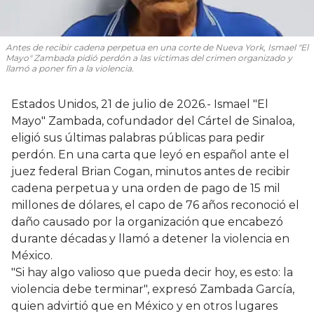
Antes de recibir cadena perpetua en una corte de Nueva York, Ismael "El
Mayo" Zambada pidió perdón a las víctimas del crimen organizado y
llamó a poner fin a la violencia.
Estados Unidos, 21 de julio de 2026.- Ismael "El
Mayo" Zambada, cofundador del Cártel de Sinaloa,
eligió sus últimas palabras públicas para pedir
perdón. En una carta que leyó en español ante el
juez federal Brian Cogan, minutos antes de recibir
cadena perpetua y una orden de pago de 15 mil
millones de dólares, el capo de 76 años reconoció el
daño causado por la organización que encabezó
durante décadas y llamó a detener la violencia en
México.
"Si hay algo valioso que pueda decir hoy, es esto: la
violencia debe terminar", expresó Zambada García,
quien advirtió que en México y en otros lugares