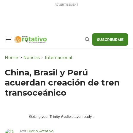
Skip
to
content
SUSCRIBIRME
Search
Buscar
&
Section
Navigation
Home
>
Noticias
>
Internacional
China, Brasil y Perú
acuerdan creación de tren
transoceánico
Getting your
Trinity Audio
player ready...
Por
Diario Rotativo