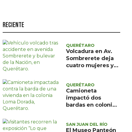
Seguridad
Ciencia y
tecnología
Reciente
Política
Turismo
QUERÉTARO
Volcadura en Av.
Asuntos Sociales
Sombrerete deja
cuatro mujeres y
Estilo de vida
un menor con
Opinión
atención médica
QUERÉTARO
prehospitalaria
Camioneta
impactó dos
bardas en colonia
Loma Dorada;
Protección Civil
SAN JUAN DEL RÍO
descartó riesgos
El Museo Panteón