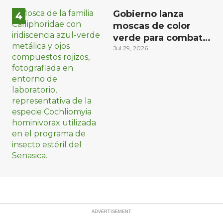
Gobierno lanza
moscas de color
verde para combatir
el gusano
Jul 29, 2026
barrenador: no las
mates