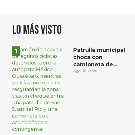
Lo más visto
Patrulla municipal
choca con
camioneta de
peregrinos ciclistas
Ago 06, 2026
en la autopista
México-Querétaro