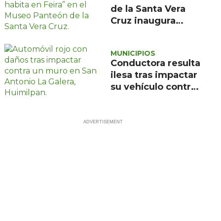
de la Santa Vera
Cruz inaugura
exposición de
pintura de María
MUNICIPIOS
de la Feira
Conductora resulta
ilesa tras impactar
su vehículo contra
un muro en
Huimilpan