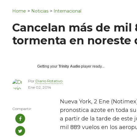
Navigation
San Juan del Río
Home
>
Noticias
>
Internacional
Municipios
Cancelan más de mil 
tormenta en noreste
Getting your
Trinity Audio
player ready...
Por
Diario Rotativo
Ene 02, 2014
Nueva York, 2 Ene (Notimex
pronostica azote en toda su
a partir de la tarde de este
mil 889 vuelos en los aeropu